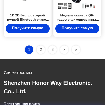
1D 2D Беспроводной
Модуль сканера QR-
ручной Bluetooth сканер
кодов с фиксированным
штрих-кодов с
креплением, активное
регулируемой скоростью
сканирование для умного
Получите самую
Получите самую
для QR-платежей
дверного замка
лучшую цену
лучшую цену
1
2
3
Свяжитесь мы
Shenzhen Honor Way Electronic.
Co., Ltd.
Электронная почта