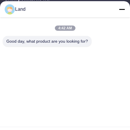
Land
land@szhw-tech.com
4:42 AM
Наш адрес
Good day, what product are you looking for?
Адрес
10-й этаж здания Кингсино, район Гуанмин, город Чэньшень,
Китай
Телефон
0086-755-23284669
Политика уединения
|
Карта сайта
Качество Китая хорошее Двигатель сканера штрих-кодов