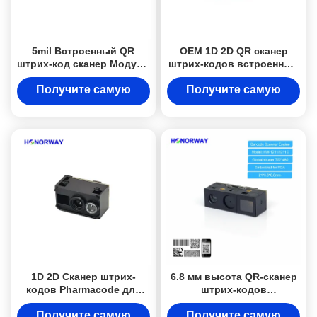
5mil Встроенный QR
OEM 1D 2D QR сканер
штрих-код сканер Модуль
штрих-кодов встроенный
двигателя UART USB
модуль OCR MRZ для
интерфейс IEC61000
паспорта
Получите самую
Получите самую
EN55032
лучшую цену
лучшую цену
1D 2D Сканер штрих-
6.8 мм высота QR-сканер
кодов Pharmacode для
штрих-кодов
киосков и IoT-устройств
Ультратонкий для КПК и
IoT устройств
Получите самую
Получите самую