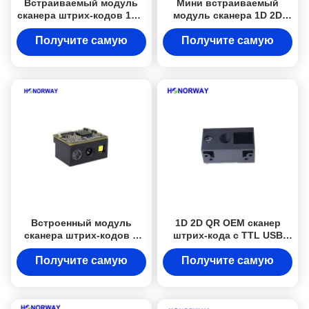
Встраиваемый модуль
Мини встраиваемый
сканера штрих-кодов 1MP
модуль сканера 1D 2D
с глобальным затвором,
QR-кодов OEM с высокой
считыватель
точностью для ПЛК
Получите самую
Получите самую
одномерных и
лучшую цену
лучшую цену
двумерных QR-кодов
Встроенный модуль
1D 2D QR OEM сканер
сканера штрих-кодов с
штрих-кода с TTL USB
фиксированной
для розничных
установкой QR
супермаркетов
Получите самую
Получите самую
лучшую цену
лучшую цену