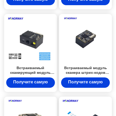
лучшую цену
лучшую цену
Встраиваемый
Встраиваемый модуль
сканирующий модуль
сканера штрих-кодов
OEM для изображений с
Ingenic MCU, мини-сканер
QR-кодом, антибликовый
1D 2D QR-кодов
Получите самую
Получите самую
лучшую цену
лучшую цену