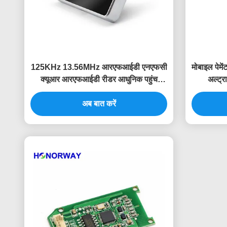
125KHz 13.56MHz आरएफआईडी एनएफसी
मोबाइल पेमें
क्यूआर आरएफआईडी रीडर आधुनिक पहुंच
अल्ट्र
नियंत्रण के लिए स्थिर माउंट
अब बात करें