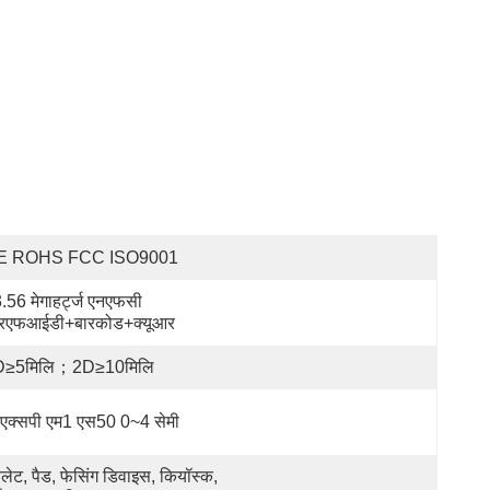
E ROHS FCC ISO9001
.56 मेगाहर्ट्ज एनएफसी 
एफआईडी+बारकोड+क्यूआर
D≥5मिलि；2D≥10मिलि
एक्सपी एम1 एस50 0~4 सेमी
बलेट, पैड, फेसिंग डिवाइस, कियॉस्क, 