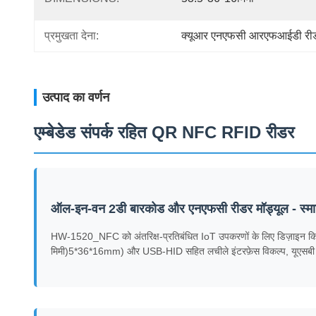
प्रमुखता देना:
क्यूआर एनएफसी आरएफआईडी रीड
उत्पाद का वर्णन
एम्बेडेड संपर्क रहित QR NFC RFID रीडर
ऑल-इन-वन 2डी बारकोड और एनएफसी रीडर मॉड्यूल - स्मा
HW-1520_NFC को अंतरिक्ष-प्रतिबंधित IoT उपकरणों के लिए डिज़ाइन किया गया
मिमी)5*36*16mm) और USB-HID सहित लचीले इंटरफ़ेस विकल्प, यूएसबी वर्चु