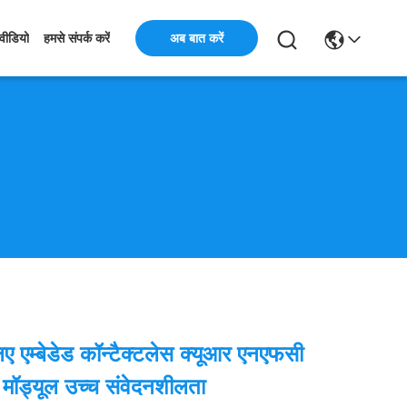
अब बात करें
वीडियो
हमसे संपर्क करें
लिए एम्बेडेड कॉन्टैक्टलेस क्यूआर एनएफसी
ॉड्यूल उच्च संवेदनशीलता