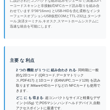
に設計されたコンパクトな組み込みモジュールで,高速2Dバ
ーコードスキャンと非接触式NFCカード読み取りを組み合
わせています.5*36*16mm) とUSB-HIDを含む柔軟なインタ
ーフェースオプションUSB仮想COMとTTL-232は,ターンチ
ール,決済ターミナル,キオスク,スマートホームシステムに
迅速な統合を可能にします.
主要 な 利点
2 つの 機能 が 1 つ に 組み合わさ れる
- 同時期に一般
的な2Dコード (QRコード,データマトリック
ス,PDF417) と1Dコード (EAN/UPC,コード128) を読み
取ります.MifareやIDカードなどの NFCカードも使用で
きます..
どこ に も 収まる
- 超コンパクトなサイズと軽量なデザ
イン (<15g) で,POSマシン,ハンドヘルドデバイス,自動
アクセスポイントに最適です.