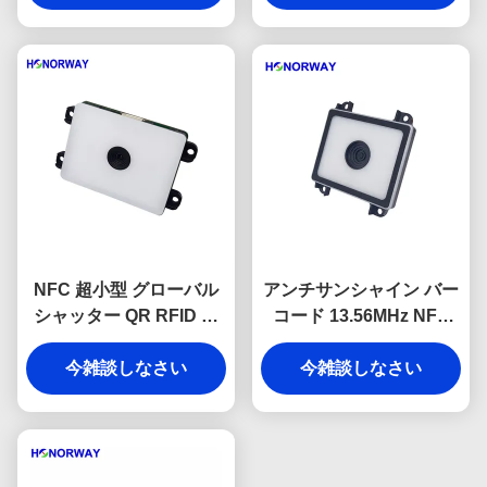
NFC 超小型 グローバル
アンチサンシャイン バー
シャッター QR RFID リ
コード 13.56MHz NFC
ーダーモジュール ドアロ
QR RFIDリーダー シリア
今雑談しなさい
ック・決済用
ルポート付き ターンタイ
今雑談しなさい
ル用