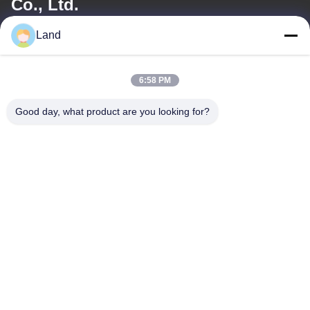
Co., Ltd.
Land
電子メール
land@szhw-tech.com
6:58 PM
Good day, what product are you looking for?
住所
住所
中国深圳市光明区金信大厦10楼
Tel
0086-755-23284669
プライバシーポリシー規約
|
地図