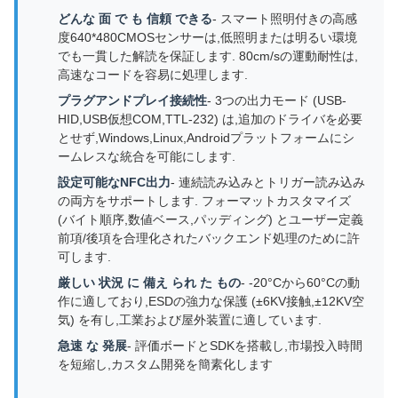
どんな 面 で も 信頼 できる
- スマート照明付きの高感
度640*480CMOSセンサーは,低照明または明るい環境
でも一貫した解読を保証します. 80cm/sの運動耐性は,
高速なコードを容易に処理します.
プラグアンドプレイ接続性
- 3つの出力モード (USB-
HID,USB仮想COM,TTL-232) は,追加のドライバを必要
とせず,Windows,Linux,Androidプラットフォームにシ
ームレスな統合を可能にします.
設定可能なNFC出力
- 連続読み込みとトリガー読み込み
の両方をサポートします. フォーマットカスタマイズ
(バイト順序,数値ベース,パッディング) とユーザー定義
前項/後項を合理化されたバックエンド処理のために許
可します.
厳しい 状況 に 備え られ た もの
- -20°Cから60°Cの動
作に適しており,ESDの強力な保護 (±6KV接触,±12KV空
気) を有し,工業および屋外装置に適しています.
急速 な 発展
- 評価ボードとSDKを搭載し,市場投入時間
を短縮し,カスタム開発を簡素化します