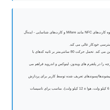
- به طور همزمان کدهای محبوب دو بعدی (کد QR، ماتریس داده، PDF417) و کدهای 1 بعدی (EAN/UPC، Code128)، به علاوه کارت‌های NFC مانند Mifare و کارت‌های شناسایی - ایده‌آل
- سنسور CMOS 640*480 با حساسیت بالا با روشنایی هوشمند رمزگشایی مداوم را در محیط های کم نور یا روشن تضمین می کند. تحمل حرکت 80 سانتی‌متر بر ثانیه کدهای با
، امکان یکپارچه سازی یکپارچه را در پلتفرم های ویندوز، لینوکس و اندروید فراهم می
 پیشوندها/پسوندهای تعریف شده توسط کاربر برای پردازش
- دارای امتیاز برای عملکرد -20 درجه سانتیگراد تا 60 درجه سانتیگراد با محافظت قوی ESD (با تماس ± 6 کیلو ولت، هوا ± 12 کیلو ولت)، مناسب برای تاسیسات