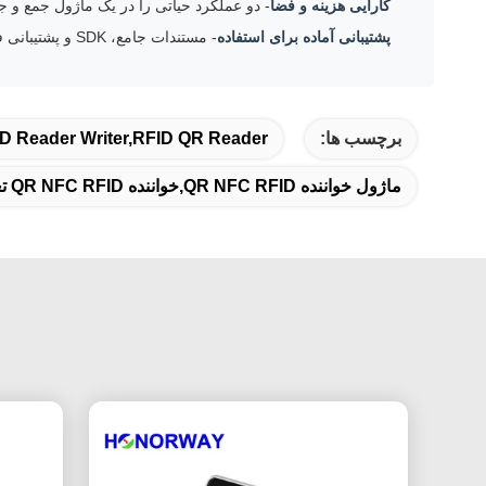
کارایی هزینه و فضا
- دو عملکرد حیاتی را در یک ماژول جمع و جور ترکیب م
پشتیبانی آماده برای استفاده
- مستندات جامع، SDK و پشتیبانی فنی پاسخگو تجربه توسعه روان را تضمین می کند.
برچسب ها:
 Reader Writer,RFID QR Reader
ماژول خواننده QR NFC RFID,خواننده QR NFC RFID تعبیه شده,ماژول خواننده QR NFC RFID با حساسیت بالا