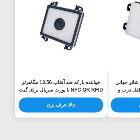
ماژول خواننده RFID QR شاتر جهانی
خواننده بارکد ضد آفتاب 13.56 مگاهرتز
قفل درب و
NFC QR RFID با پورت سریال برای گیت
ورودی
حالا حرف بزن