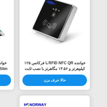
خواننده RFID NFC QR با فرکانس ۱۲۵
کیلوهرتز و ۱۳.۵۶ مگاهرتز با نصب ثابت
برای کنترل دسترسی مدرن
حالا حرف بزن