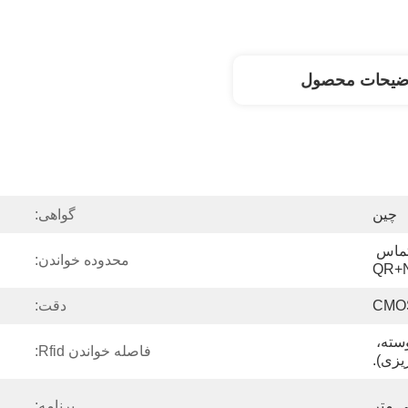
ضیحات محصول
چین
گواهی:
ماژول خواننده بدون تماس 
محدوده خواندن:
QR+
CMO
دقت:
حالت سنجش خودکار، پیوسته، 
فاصله خواندن Rfid:
یزی).
برنامه: