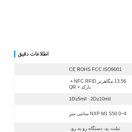
اطلاعات دقیق
CE ROHS FCC ISO9001
13.56 مگاهرتز NFC RFID + 
بارکد + QR
1D≥5mil · 2D≥10mil
NXP M1 S50 0~4 سانتی متر
تبلت، پد، دستگاه رو به رو، 