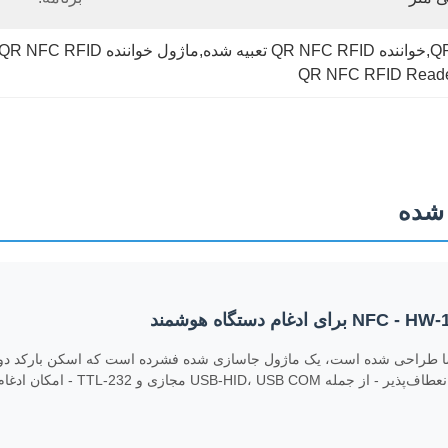
QR NFC RFID Reader
می‌کند. ردپای کوچک آن (53.5*36*16