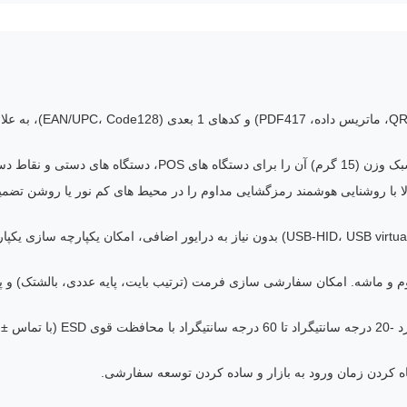
دسترسی خودکار عالی می کند.
- سه حالت خروجی (USB-HID، USB virtual COM، TTL-232) بدون نیاز به درایور اضافی
اوم و ماشه. امکان سفارشی سازی فرمت (ترتیب بایت، پایه عددی، بالشتک) و