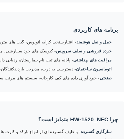
برنامه های کاربردی
حمل و نقل هوشمند
- اعتبارسنجی کرایه اتوبوس، گیت های متر
خرده فروشی و سلف سرویس
- کیوسک های خود سفارشی، ما
مراقبت های بهداشتی
- پایانه های ثبت نام بیمارستان، ردیابی دا
اتوماسیون ساختمان
- دسترسی به درب، مدیریت بازدیدکنندگان،
صنعتی
- جمع آوری داده های کف کارخانه، سیستم های مرتب ساز
چرا HW-1520_NFC متمایز است؟
سازگاری گسترده
- با طیف گسترده ای از انواع بارکد و کارت های NFC کار می کند و نیاز به راه حل های سخت افزاری متعدد را کاهش می