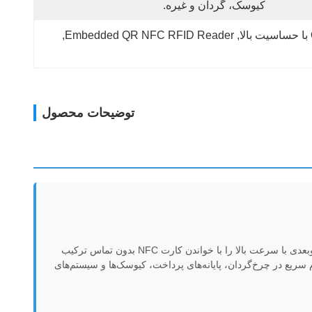
کیوسک، گردان و غیره.
, 
Embedded QR NFC RFID Reader
, 
توضیحات محصول
HW-1520_NFC که برای دستگاه‌های اینترنت اشیا با محدودیت فضا طراحی شده است، یک ماژول جاسازی شده فشرده است که اسکن بارکد دوبعدی با سرعت بالا را با خواندن کارت NFC بدون تماس ترکیب
 میلی‌متر) و گزینه‌های رابط انعطاف‌پذیر - از جمله USB-HID، USB COM مجازی و TTL-232 - امکان ادغام سریع در چرخ‌گردان، پایانه‌های پرداخت، کیوسک‌ها و سیستم‌های