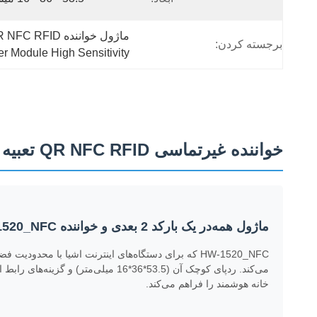
ماژول خواننده QR NFC RFID,خواننده QR NFC RFID تعبیه شده,ماژول خواننده QR NFC RFID با حساسیت بالا
برجسته کردن:
 Module High Sensitivity
خواننده غیرتماسی QR NFC RFID تعبیه شده
ماژول همه‌در یک بارکد 2 بعدی و خواننده NFC - HW-1520_NFC برای ادغام دستگاه هوشمند
خانه هوشمند را فراهم می‌کند.