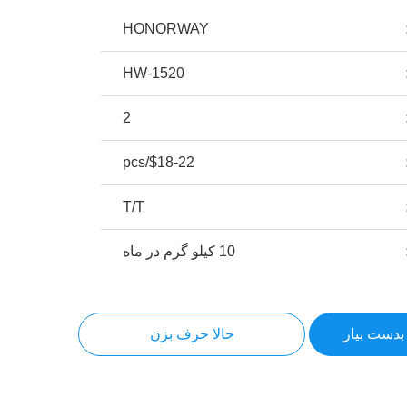
HONORWAY
HW-1520
2
$18-22/pcs
T/T
10 کیلو گرم در ماه
بدست بیار
حالا حرف بزن