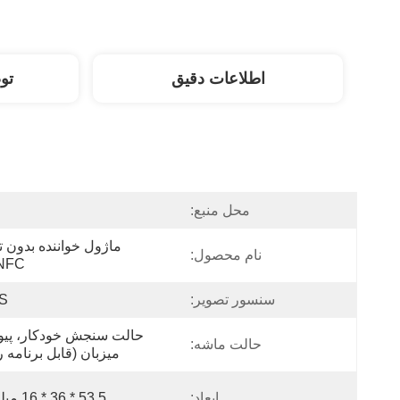
اطلاعات دقیق
تو
محل منبع:
نام محصول:
NFC
سنسور تصویر:
S
حالت ماشه:
میزبان (قابل برنامه ر
ابعاد:
53.5 * 36 * 16 میلی متر