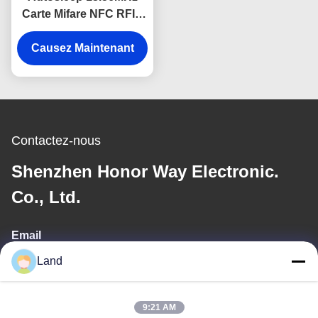
Carte Mifare NFC RFID
Lecteur Module
d'écriture pour système
Causez Maintenant
de contrôle d'accès
Contactez-nous
Shenzhen Honor Way Electronic.
Co., Ltd.
Email
Land
land@szhw-tech.com
9:21 AM