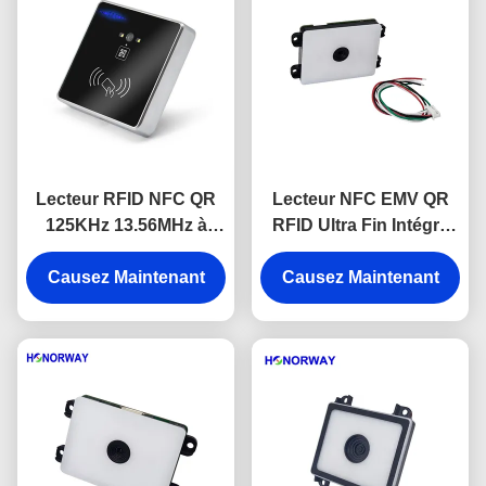
Lecteur RFID NFC QR
Lecteur NFC EMV QR
125KHz 13.56MHz à
RFID Ultra Fin Intégré
montage fixe pour
pour Paiement Mobile et
Causez Maintenant
contrôle d'accès
Causez Maintenant
Contrôle d'Accès
moderne