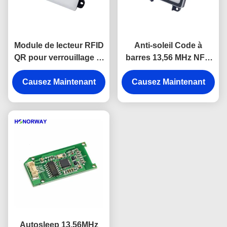
Module de lecteur RFID
Anti-soleil Code à
QR pour verrouillage et
barres 13,56 MHz NFC
paiement
QR RFID lecteur avec
Causez Maintenant
Causez Maintenant
port série pour
tournevis
Autosleep 13.56MHz