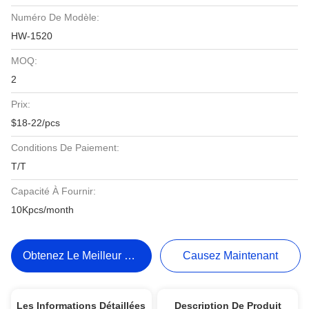
Numéro De Modèle:
HW-1520
MOQ:
2
Prix:
$18-22/pcs
Conditions De Paiement:
T/T
Capacité À Fournir:
10Kpcs/month
Obtenez Le Meilleur Prix
Causez Maintenant
Les Informations Détaillées
Description De Produit