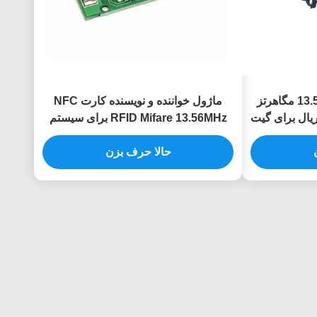
خواننده بارکد ضد آفتاب 13.56 مگاهرتز
ماژول خواننده و نویسنده کارت NFC
پورت سریال برای گیت
RFID Mifare 13.56MHz برای سیستم
کنترل دسترسی
حالا حرف بزن