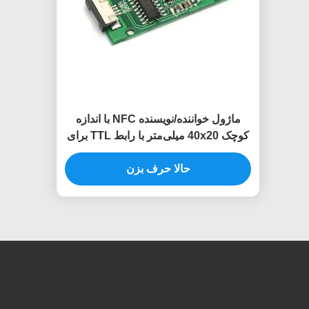
ماژول خواننده/نویسنده NFC با اندازه
کوچک 40x20 میلی‌متر با رابط TTL برای
پرداخت کارت عضویت
حالا حرف بزن