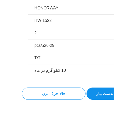
HONORWAY
HW-1522
2
$26-29/pcs
T/T
10 کیلو گرم در ماه
بدست بیار
حالا حرف بزن