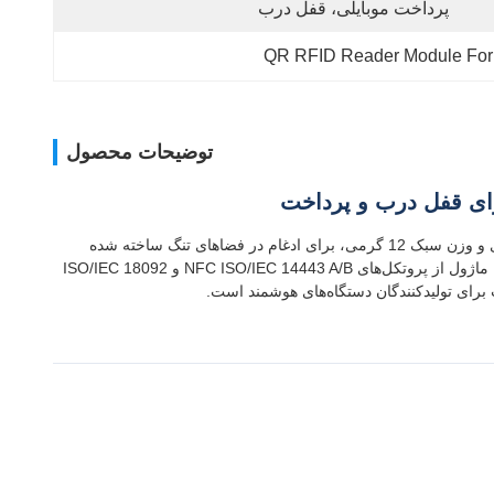
پرداخت موبایلی، قفل درب
QR RFID Reader Module For
توضیحات محصول
ماژول HW-1522 اسکن بارکد دوبعدی و خواندن NFC را در یک راه‌حل جاسازی شده فوق‌العاده کوچک ترکیب می‌کند. با پروفیل باریک 8.3 میلی‌متری و وزن سبک 12 گرمی، برای ادغام در فضاهای تنگ ساخته شده
است. این ماژول از سنسورهای CMOS با سرعت بالا برای پشتیبانی از بارکدهای متحرک استفاده می‌کند و تقریباً تمام کدهای 1D/2D را می‌خواند. این ماژول از پروتکل‌های NFC ISO/IEC 14443 A/B و ISO/IEC 18092