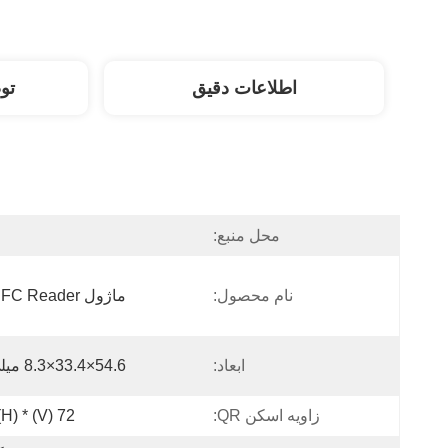
اطلاعات دقیق
تو
محل منبع:
نام محصول:
ماژول QR NFC Reader
ابعاد:
54.6×33.4×8.3 میلی متر
زاویه اسکن QR:
72 (V) * 56.5 (H)