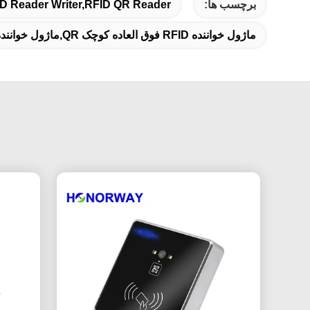
برچسب ها:
 Reader Writer,RFID QR Reader
ماژول خواننده RFID فوق العاده کوچک QR,ماژول خواننده RFID QR برای قفل درب