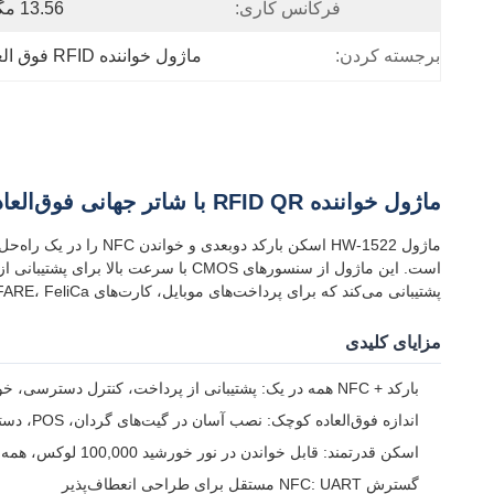
فرکانس کاری:
13.56 مگاهرتز
برجسته کردن:
ماژول خواننده RFID فوق العاده کوچک QR,ماژول خواننده RFID QR برای قفل درب
ماژول خواننده RFID QR با شاتر جهانی فوق‌العاده کوچک ISO/IEC 18092 NFC با رابط UART TTL برای قفل درب و پرداخت
پشتیبانی می‌کند که برای پرداخت‌های موبایل، کارت‌های IC، MIFARE، FeliCa و شبیه‌سازی NFC گوشی‌های هوشمند ایده‌آل است. این بهترین انتخاب برای تولیدکنندگان دستگاه‌های هوشمند است.
مزایای کلیدی
بارکد + NFC همه در یک: پشتیبانی از پرداخت، کنترل دسترسی، خواندن شناسه
اندازه فوق‌العاده کوچک: نصب آسان در گیت‌های گردان، POS، دستگاه‌های دستی، قفل‌های هوشمند
اسکن قدرتمند: قابل خواندن در نور خورشید 100,000 لوکس، همه‌جانبه، عمق میدان وسیع
گسترش NFC: UART مستقل برای طراحی انعطاف‌پذیر