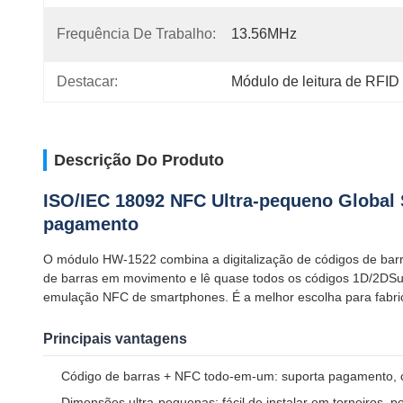
Frequência De Trabalho:
13.56MHz
Destacar:
Módulo de leitura de RFID
Descrição Do Produto
ISO/IEC 18092 NFC Ultra-pequeno Global 
pagamento
O módulo HW-1522 combina a digitalização de códigos de barr
de barras em movimento e lê quase todos os códigos 1D/2DSu
emulação NFC de smartphones. É a melhor escolha para fabrican
Principais vantagens
Código de barras + NFC todo-em-um: suporta pagamento, co
Dimensões ultra-pequenas: fácil de instalar em torneiros, po