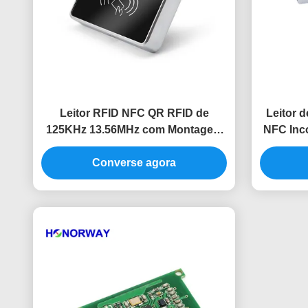
Leitor RFID NFC QR RFID de
Leitor 
125KHz 13.56MHz com Montagem
NFC Inc
Fixa para Controle de Acesso
e Con
Converse agora
Moderno