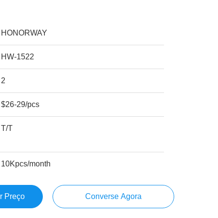
HONORWAY
HW-1522
2
$26-29/pcs
T/T
10Kpcs/month
r Preço
Converse Agora