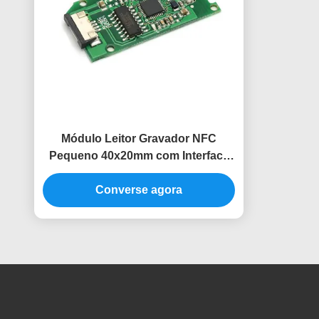
Módulo Leitor Gravador NFC
Pequeno 40x20mm com Interface
TTL para Pagamento de Cartão de
Converse agora
Membro