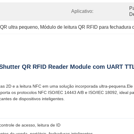
Pa
Aplicativo:
De
 QR ultra pequeno
, 
Módulo de leitura QR RFID para fechadura d
Shutter QR RFID Reader Module com UART TTL I
as 2D e a leitura NFC em uma solução incorporada ultra-pequena.Ele
porta os protocolos NFC ISO/IEC 14443 A/B e ISO/IEC 18092, ideal p
tes de dispositivos inteligentes.
ntrole de acesso, leitura de ID
ntos de venda, portáteis, fechaduras inteligentes