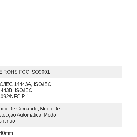
E ROHS FCC ISO9001
O/IEC 14443A, ISO/IEC 
443B, ISO/IEC 
8092/NFCIP-1
odo De Comando, Modo De 
tecção Automática, Modo 
ontínuo
-40mm