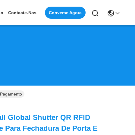
Converse Agora
eo
Contacte-Nos
E Pagamento
ll Global Shutter QR RFID
e Para Fechadura De Porta E