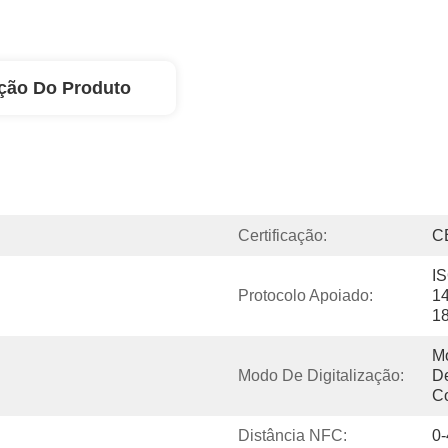
ção Do Produto
Certificação:
C
IS
Protocolo Apoiado:
14
1
M
Modo De Digitalização:
De
C
Distância NFC:
0