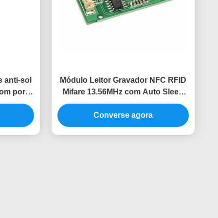
 anti-sol
Módulo Leitor Gravador NFC RFID
om porta
Mifare 13.56MHz com Auto Sleep
a
para Sistema de Controle de
Converse agora
Acesso