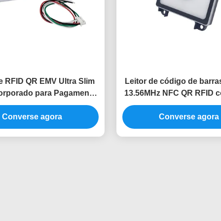
de RFID QR EMV Ultra Slim
Leitor de código de barras
orporado para Pagamento
13.56MHz NFC QR RFID c
trole de Acesso Móvel
serial para catrac
Converse agora
Converse agora