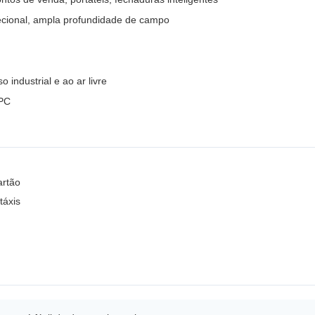
recional, ampla profundidade de campo
industrial e ao ar livre
FPC
artão
táxis