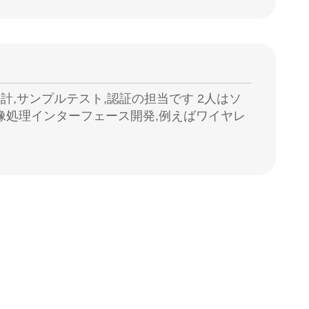
設計,サンプルテスト,認証の担当です 2人はソ
像処理インターフェース開発,例えばワイヤレ