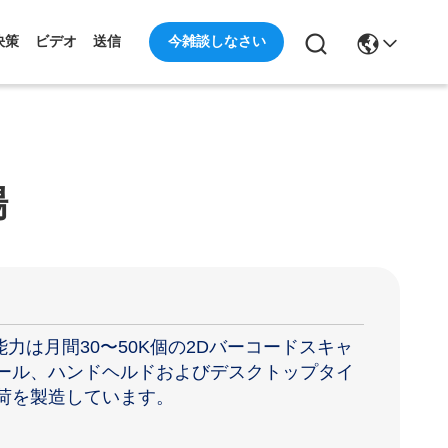
今雑談しなさい
決策
ビデオ
送信
場
力は月間30〜50K個の2Dバーコードスキャ
ール、ハンドヘルドおよびデスクトップタイ
荷を製造しています。