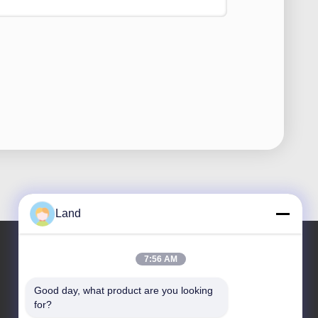
Land
7:56 AM
住所
Good day, what product are you looking 
for?
住所