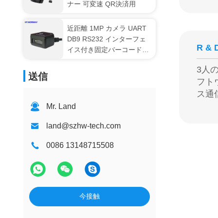
ナー 可変速 QR決済用
近距離 1MP カメラ UART
DB9 RS232 インターフェ
R & 
イス付き固定バーコードリ
ーダー モジュール
3人
送信
フト
ス通
Mr. Land
land@szhw-tech.com
0086 13148715508
今接触