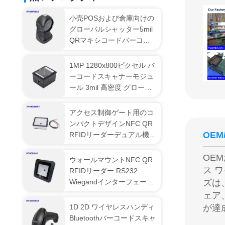
小売POSおよび倉庫向けの
グローバルシャッター5mil
QRマキシコードバーコー
ドスキャナーデスクトップ
1MP 1280x800ピクセル バ
ーコードスキャナーモジュ
ール 3mil 高密度 グローバ
ルシャッター搭載
アクセス制御ゲート用のコ
ンパクトデザインNFC QR
OEM
RFIDリーダーデュアル機能
統合
OE
ウォールマウントNFC QR
ス 
RFIDリーダー RS232
Wiegandインターフェース
ズは
ターンstileドアロックシス
ェア
テム用
1D 2D ワイヤレスハンディ
が達
Bluetoothバーコードスキャ