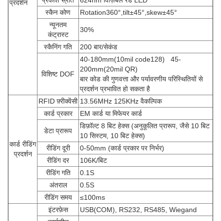
प्रकाश स्रोत
624nm विज़िबल रेड LED
प्रदर्शन
स्कैन कोण
Rotation360
°
,tilt
±
45
°
,skew
±
45
°
न्यूनतम
30%
कंट्रास्ट
स्कैनिंग गति
200 बार/सेकंड
40-180mm(10mil code128) 45-
200mm(20mil QR)
विशिष्ट DOF
बार कोड की गुणवत्ता और पर्यावरणीय परिस्थितियों से
प्रदर्शन प्रभावित हो सकता है
RFID फ़्रीक्वेंसी
13.56MHz 125KHz वैकल्पिक
कार्ड प्रकार
EM कार्ड या मिफेयर कार्ड
डिफ़ॉल्ट 8 बिट हेक्स (अनुकूलित प्रारूप, जैसे 10 बिट
डेटा प्रारूप
10 सिस्टम, 10 बिट हेक्स)
कार्ड रीडिंग
रीडिंग दूरी
0-50mm (कार्ड प्रकार पर निर्भर)
प्रदर्शन
रीडिंग दर
106K/बिट
रीडिंग गति
0.1S
अंतराल
0.5S
रीडिंग समय
≤
100ms
इंटरफ़ेस
USB(COM), RS232, RS485, Wiegand