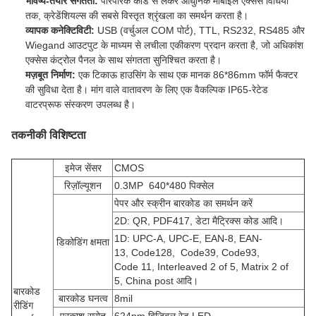
भविष्य-तैयार संगतता:
पारंपरिक कार्ड से लेकर आधुनिक मोबाइल एक्सेस विधियों
तक, क्रेडेंशियल्स की सबसे विस्तृत श्रृंखला का समर्थन करता है।
व्यापक कनेक्टिविटी:
USB (वर्चुअल COM पोर्ट), TTL, RS232, RS485 और
Wiegand आउटपुट के माध्यम से लचीला एकीकरण प्रदान करता है, जो अधिकांश
एक्सेस कंट्रोल पैनल के साथ संगतता सुनिश्चित करता है।
मज़बूत निर्माण:
एक टिकाऊ हाउसिंग के साथ एक मानक 86*86mm फॉर्म फैक्टर
की सुविधा देता है। मांग वाले वातावरण के लिए एक वैकल्पिक IP65-रेटेड
वाटरप्रूफ संस्करण उपलब्ध है।
तकनीकी विशिष्टता
इमेज सेंसर
CMOS
रिज़ॉल्यूशन
0.3MP 640*480 पिक्सेल
पेपर और स्क्रीन बारकोड का समर्थन करें
2D: QR, PDF417, डेटा मैट्रिक्स कोड आदि।
1D: UPC-A, UPC-E, EAN-8, EAN-
डिकोडिंग क्षमता
13, Code128, Code39, Code93,
Code 11, Interleaved 2 of 5, Matrix 2 of
5, China post आदि।
बारकोड
बारकोड घनत्व
8mil
रीडिंग