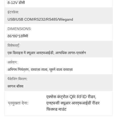
8-12V डीसी
इंटरफ़ेस:
USB/USB COM/RS232/RS485/Wiegand
DIMENSIONS:
86*86*18मिमी
विशेषताएँ:
एक डिवाइस में क्यूआर आरएफआईडी, अत्यधिक लागत-प्रदर्शन
आवेदन:
अभिगम नियंत्रण, दरवाज़ा ताला, घूमने वाला दरवाज़ा
पैकेजिंग विवरण:
कागज बॉक्स
एक्सेस कंट्रोल QR RFID रीडर
, 
प्रमुखता देना:
एनएफसी क्यूआर आरएफआईडी रीडर 
फिक्स्ड माउंट