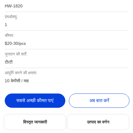
HW-1820
एमओक्यू:
1
कीमत:
$20-30/pcs
भुगतान की शर्तें:
टी/टी
आपूर्ति करने की क्षमता:
10 केपीसी / माह
सबसे अच्छी कीमत पाएं
अब बात करें
विस्तृत जानकारी
उत्पाद का वर्णन