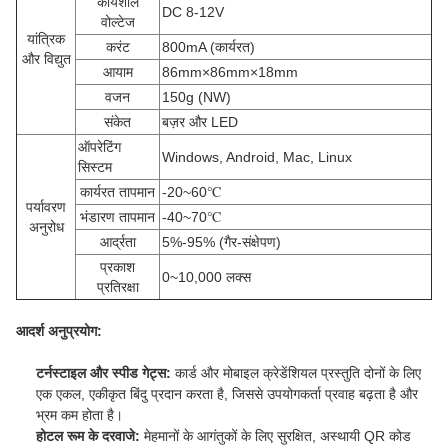
कार्यशील
DC 8-12V
वोल्टेज
यांत्रिक
करंट
800mA (कार्यरत)
और विद्युत
आयाम
86mm
×
86mm
×
18mm
वजन
150g (NW)
संकेत
बज़र और LED
ऑपरेटिंग
Windows, Android, Mac, Linux
सिस्टम
कार्यरत तापमान
-20~60
℃
पर्यावरण
भंडारण तापमान
-40~70
℃
अनुरोध
आर्द्रता
5%-95% (गैर-संक्षेपण)
प्रकाश
0~10,000 लक्स
प्रतिरक्षा
आदर्श अनुप्रयोग:
टर्नस्टाइल और स्पीड गेट्स:
कार्ड और मोबाइल क्रेडेंशियल प्रस्तुति दोनों के लिए
एक एकल, एकीकृत बिंदु प्रदान करता है, जिससे उपयोगकर्ता प्रवाह बढ़ता है और
भ्रम कम होता है।
होटल रूम के दरवाजे:
मेहमानों के आगंतुकों के लिए सुरक्षित, अस्थायी QR कोड