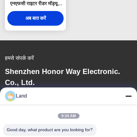
एनएफसी राइटर रीडर मॉड्यूल
टीटीएल इंटरफ़ेस सदस्यता कार्ड
भुगतान के लिए
अब बात करें
हमसे संपर्क करें
Shenzhen Honor Way Electronic.
Co., Ltd.
Land
ईमेल
land@szhw-tech.com
9:34 AM
Good day, what product are you looking for?
हमारा पता