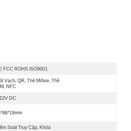
E FCC ROHS ISO9001
ã Vạch, QR, Thẻ Mifare, Thẻ 
M, NFC
-12V DC
6*86*18mm
ểm Soát Truy Cập, Khóa 