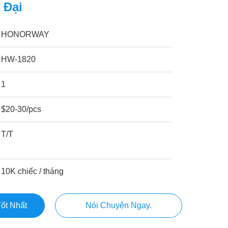
 Đại
HONORWAY
HW-1820
1
$20-30/pcs
T/T
10K chiếc / tháng
ốt Nhất
Nói Chuyện Ngay.