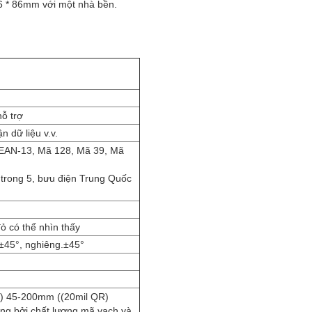
6 * 86mm với một nhà bền.
ỗ trợ
 dữ liệu v.v.
EAN-13, Mã 128, Mã 39, Mã
 trong 5, bưu điện Trung Quốc
 có thể nhìn thấy
±
45
°
, nghiêng.
±
45
°
) 45-200mm ((20mil QR)
ởng bởi chất lượng mã vạch và