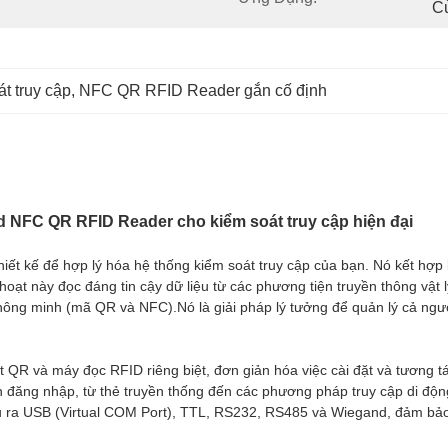
C
t truy cập
, 
NFC QR RFID Reader gắn cố định
d NFC QR RFID Reader cho kiểm soát truy cập hiện đại
c thiết kế để hợp lý hóa hệ thống kiểm soát truy cập của bạn. Nó kết 
hoạt này đọc đáng tin cậy dữ liệu từ các phương tiện truyền thông vật 
 thông minh (mã QR và NFC).Nó là giải pháp lý tưởng để quản lý cả ng
t QR và máy đọc RFID riêng biệt, đơn giản hóa việc cài đặt và tương t
n đăng nhập, từ thẻ truyền thống đến các phương pháp truy cập di động
u ra USB (Virtual COM Port), TTL, RS232, RS485 và Wiegand, đảm bảo 