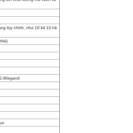
n
ạng tùy chỉnh, như 10 bit 10 hệ
thẻ)
5,Wiegand
nux