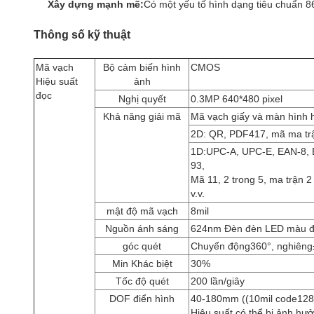
Xây dựng mạnh mẽ:
Có một yếu tố hình dạng tiêu chuẩn 8
Thông số kỹ thuật
Mã vạch
Bộ cảm biến hình
CMOS
Hiệu suất
ảnh
đọc
Nghị quyết
0.3MP 640*480 pixel
Khả năng giải mã
Mã vạch giấy và màn hình h
2D: QR, PDF417, mã ma trận
1D:UPC-A, UPC-E, EAN-8, 
93,
Mã 11, 2 trong 5, ma trận 2
v.v.
mật độ mã vạch
8mil
Nguồn ánh sáng
624nm Đèn đèn LED màu đỏ
góc quét
Chuyển động360
°
, nghiêng
Min Khác biệt
30%
Tốc độ quét
200 lần/giây
DOF điển hình
40-180mm ((10mil code128
Hiệu suất có thể bị ảnh hư