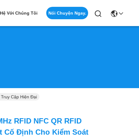
Nói Chuyện Ngay.
 Hệ Với Chúng Tôi
Truy Cập Hiện Đại
MHz RFID NFC QR RFID
t Cố Định Cho Kiểm Soát