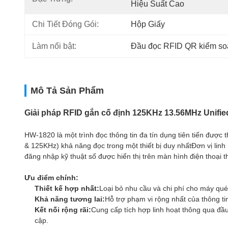
Hiệu Suất Cao
Chi Tiết Đóng Gói:
Hộp Giấy
Làm nổi bật:
Đầu đọc RFID QR kiểm soá
Mô Tả Sản Phẩm
Giải pháp RFID gắn cố định 125KHz 13.56MHz Unifie
HW-1820 là một trình đọc thông tin đa tín dụng tiên tiến đượ
& 125KHz) khả năng đọc trong một thiết bị duy nhấtĐơn vị linh 
đăng nhập kỹ thuật số được hiển thị trên màn hình điện thoại
Ưu điểm chính:
Thiết kế hợp nhất:
Loại bỏ nhu cầu và chi phí cho máy qué
Khả năng tương lai:
Hỗ trợ phạm vi rộng nhất của thông ti
Kết nối rộng rãi:
Cung cấp tích hợp linh hoạt thông qua đầ
cập.