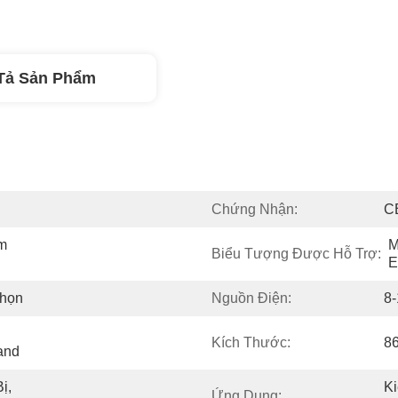
Tả Sản Phẩm
Chứng Nhận:
C
 
M
Biểu Tượng Được Hỗ Trợ:
E
Chọn
Nguồn Điện:
8
Kích Thước:
8
and
, 
Ki
Ứng Dụng: