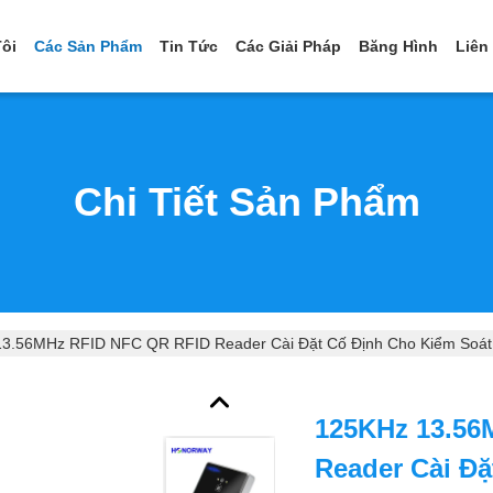
ôi
Các Sản Phẩm
Tin Tức
Các Giải Pháp
Băng Hình
Liên
Chi Tiết Sản Phẩm
3.56MHz RFID NFC QR RFID Reader Cài Đặt Cố Định Cho Kiểm Soát 
125KHz 13.56
Reader Cài Đặ