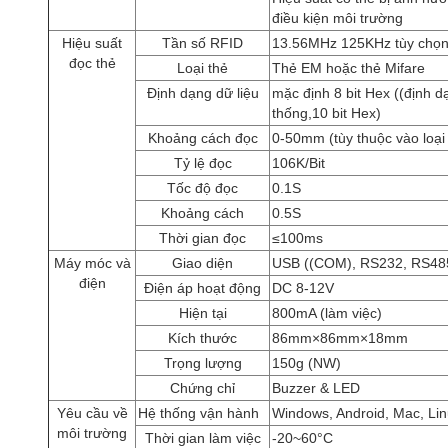
điều kiện môi trường
Hiệu suất
Tần số RFID
13.56MHz 125KHz tùy chọ
đọc thẻ
Loại thẻ
Thẻ EM hoặc thẻ Mifare
Định dạng dữ liệu
mặc định 8 bit Hex ((định d
thống,10 bit Hex)
Khoảng cách đọc
0-50mm (tùy thuộc vào loại 
Tỷ lệ đọc
106K/Bit
Tốc độ đọc
0.1S
Khoảng cách
0.5S
Thời gian đọc
≤
100ms
Máy móc và
Giao diện
USB ((COM), RS232, RS48
điện
Điện áp hoạt động
DC 8-12V
Hiện tại
800mA (làm việc)
Kích thước
86mm
×
86mm
×
18mm
Trọng lượng
150g (NW)
Chứng chỉ
Buzzer & LED
Yêu cầu về
Hệ thống vận hành
Windows, Android, Mac, Li
môi trường
Thời gian làm việc
-20~60
°C