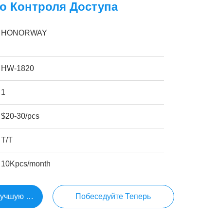
о Контроля Доступа
HONORWAY
HW-1820
1
$20-30/pcs
Т/Т
10Kpcs/month
Лучшую Цену
Побеседуйте Теперь