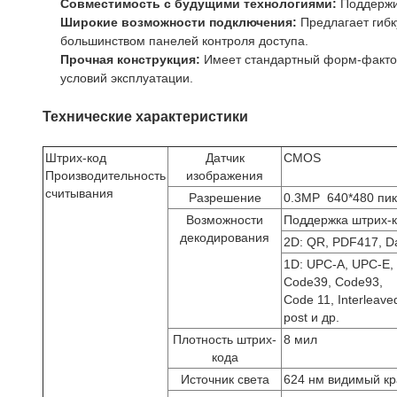
Совместимость с будущими технологиями:
Поддержив
Широкие возможности подключения:
Предлагает гибк
большинством панелей контроля доступа.
Прочная конструкция:
Имеет стандартный форм-фактор
условий эксплуатации.
Технические характеристики
Штрих-код
Датчик
CMOS
Производительность
изображения
считывания
Разрешение
0.3MP 640*480 пи
Возможности
Поддержка штрих-к
декодирования
2D: QR, PDF417, Da
1D: UPC-A, UPC-E,
Code39, Code93,
Code 11, Interleaved
post и др.
Плотность штрих-
8 мил
кода
Источник света
624 нм видимый кр