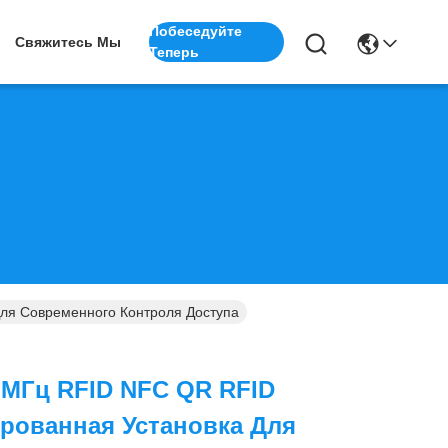
Побеседуйте
Свяжитесь Мы
Теперь
Для Современного Контроля Доступа
6 МГц RFID NFC QR RFID
ированная Установка Для