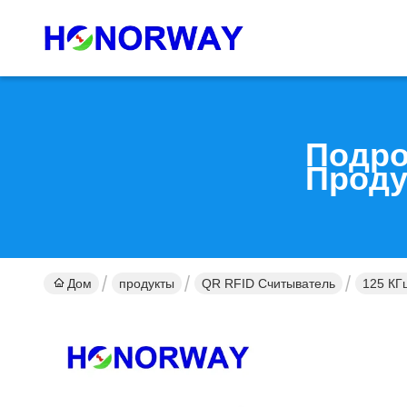
Подро
Проду
Дом
продукты
QR RFID Считыватель
125 КГ