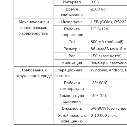
Интервал
0.5S
Время
≤
100 мс
считывания
Механические и
Интерфейс
USB (COM), RS232
электрические
Рабочее
DC 8-12V
характеристики
напряжение
Ток
800 мА (рабочий)
Размеры
86 мм
×
86 мм
×
18 
Вес
150 г (вес нетто)
Индикация
Зуммер и светодио
Требования к
Операционная
Windows, Android, 
окружающей среде
система
Рабочая
-20~60
℃
температура
Температура
-40~70
℃
хранения
Влажность
5%-95% (без конде
Устойчивость к
0-10 000 Люкс
освещению