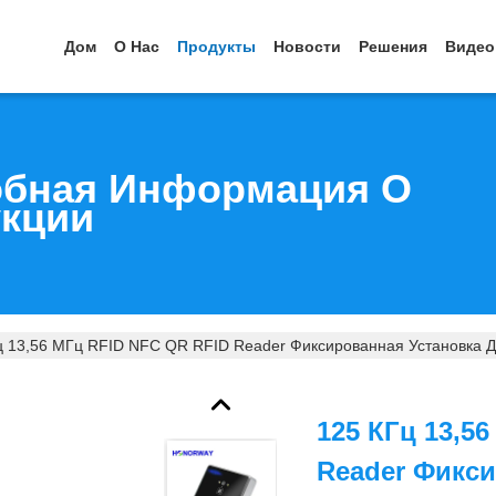
Дом
О Нас
Продукты
Новости
Решения
Видео
бная Информация О
кции
ц 13,56 МГц RFID NFC QR RFID Reader Фиксированная Установка 
125 КГц 13,5
Reader Фикс