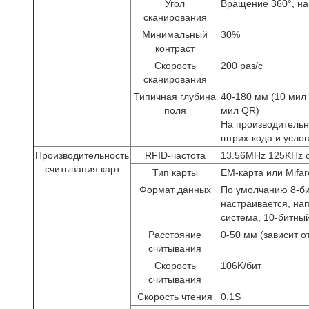
Угол
Вращение 360
°
, н
сканирования
Минимальный
30%
контраст
Скорость
200 раз/с
сканирования
Типичная глубина
40-180 мм (10 мил
поля
мил QR)
На производительно
штрих-кода и усло
Производительность
RFID-частота
13.56MHz 125KHz 
считывания карт
Тип карты
EM-карта или Mifar
Формат данных
По умолчанию 8-б
настраивается, на
система, 10-битны
Расстояние
0-50 мм (зависит о
считывания
Скорость
106K/бит
считывания
Скорость чтения
0.1S