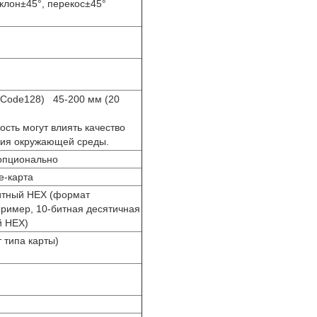
аклон
±
45
°
, перекос
±
45
°
 Code128) 45-200 мм (20
сть могут влиять качество
вия окружающей среды.
опционально
e-карта
итный HEX (формат
пример, 10-битная десятичная
й HEX)
т типа карты)