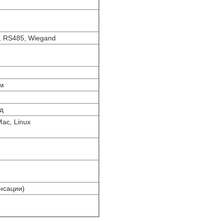
, RS485, Wiegand
мм
д
Mac, Linux
нсации)