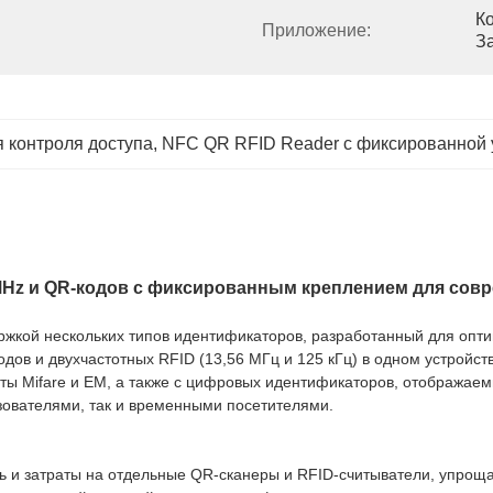
Ко
Приложение:
За
 контроля доступа
, 
NFC QR RFID Reader с фиксированной 
MHz и QR-кодов с фиксированным креплением для совр
жкой нескольких типов идентификаторов, разработанный для оптим
дов и двухчастотных RFID (13,56 МГц и 125 кГц) в одном устройст
рты Mifare и EM, а также с цифровых идентификаторов, отображае
ователями, так и временными посетителями.
 и затраты на отдельные QR-сканеры и RFID-считыватели, упроща