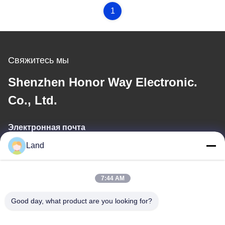
1
Свяжитесь мы
Shenzhen Honor Way Electronic.
Co., Ltd.
Электронная почта
Land
land@szhw-tech.com
7:44 AM
Наш адрес
Good day, what product are you looking for?
Адрес
10-й этаж здания Кингсино, район Гуанмин, город Чэньшень,