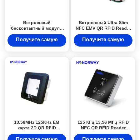
Встроенный
Встроенный Ultra Slim
бесконтактный модуль
NFC EMV QR RFID Reader
чтения QR NFC RFID с
для мобильных платежей
высокой
и контроля доступа
Получите самую
Получите самую
чувствительностью для
лучшую цену
лучшую цену
умных устройств
13.56MHz 125KHz EM
125 КГц 13,56 МГц RFID
карта 2D QR RFID
NFC QR RFID Reader
считыватель Mifare карта
Фиксированная
Ntag с Wiegand USB
установка для
Получите самую
Получите самую