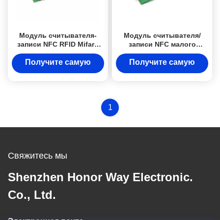
Модуль считывателя-
Модуль считывателя/
записи NFC RFID Mifare
записи NFC малого
13,56 МГц для системы
размера 40x20 мм с
контроля доступа
интерфейсом TTL для
Получите самую
Получите самую
карт членства и оплаты
лучшую цену
лучшую цену
1
Свяжитесь мы
Shenzhen Honor Way Electronic.
Co., Ltd.