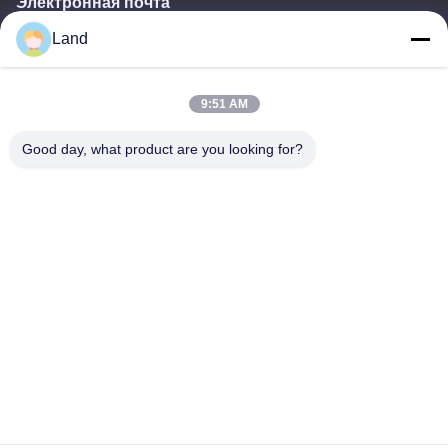
Электронная почта
Land
land@szhw-tech.com
9:51 AM
Наш адрес
Good day, what product are you looking for?
Адрес
10-й этаж здания Кингсино, район Гуанмин, город Чэньшень,
Китай
Телефон
0086-755-23284669
Политика уединения
|
Карта сайта
Качество Китая хорошее Двигатель сканера штрих-кодов