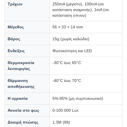
Τρέχων
250mA (μέγιστο), 100mA (σε
κατάσταση αναμονής), 1mA (σε
κατάσταση ύπνου)
Μέγεθος
56 × 33 × 14 mm
Βάρος
15g (χωρίς καλώδιο)
Ενδείξεις
Φωτοκόπηση και LED
Θερμοκρασία
-30°C έως 65°C
λειτουργίας
Θέρμανση
-40°C έως 70°C
αποθήκευσης
Η υγρασία
5%-95% (μη συμπυκνωτικό)
Ανοσία στο φως
0-100.000 Lux
Δοκιμή πτώσης
1.3M (6ft)