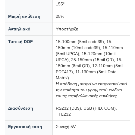
±55°
Μικρή αντίθεση
25%
Αντιηλιακό
Υποστήριξη
Τυπική DOF
15-100mm (5mil code39), 15-
150mm (10mil code39), 15-110mm
(5mil UPCA), 15-120mm (10mil
UPCA), 25-150mm (15mil QR), 15-
150mm (8mil QR), 12-110mm (5mil
PDF417), 11-130mm (8mil Data
Matrix)
Η απόδοση μπορεί να επηρεαστεί από
την ποιότητα του γραμμικού κώδικα
και τις περιβαλλοντικές συνθήκες
Διασύνδεση
RS232 (DB9), USB (HID, COM),
TTL232
Εργασιακή τάση
Συνεχή 5V