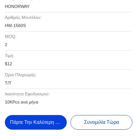
HONORWAY
Αριθμός Μοντέλου:
HW-1560S
MOQ:
2
Τιμή:
$12
Όροι Πληρωμής:
T/T
Ικανότητα Εφοδιασμού:
10KPcs ανά μήνα
Πάρτε Την Καλύτερη Τιμή
Συνομιλία Τώρα