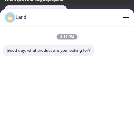
land@szhw-tech.com
Land
Η διεύθυνσή μας
2:17 PM
Διεύθυνση
Good day, what product are you looking for?
10ος όροφος, κτίριο Kingsino, περιοχή Guangming, πόλη
Shenzhen, Κίνα
Τηλ.
0086-755-23284669
Πολιτική μυστικότητας
|
Sitemap
Καλή ποιότητα της Κίνας Μηχανή σαρωτή γραμμικού κώδικα