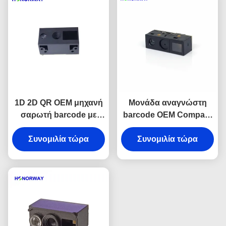
1D 2D QR OEM μηχανή
Μονάδα αναγνώστη
σαρωτή barcode με
barcode OEM Compact
TTL USB για λιανικά
Mini με τροφοδοσία
Συνομιλία τώρα
σούπερ μάρκετ
3.3V και πάχος 6.8mm
Συνομιλία τώρα