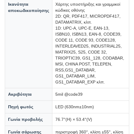
Ικανότητα
Χάρτης υποστήριξης και γραμμικοί
κώδικες οθόνης
αποκωδικοποίησης
2D: QR, PDF417, MICROPDF417,
DATAMATRIX, κλπ.
1D: UPC-A, UPC-E, EAN-13,
ISBN10, ISBN13, EAN-8, CODE39,
CODE 11, CODE 93, CODE128,
INTERLEAVED25, INDUSTRIAL25,
MATRIX25, S25, CODE 32,
TRIOPTIC39, GS1_128, CODABAR,
MSI, CHINA POST, TELEPEN,
RSS,GS1_DATABAR,
GS1_DATABAR_LIM,
GS1_DATABAR_EXP κλπ.
Ακριβότητα
5mil @code39
Πηγή φωτός
LED (630nm±10nm)
Γωνία προβολής
76.7°(H) × 53.4°(V)
Γωνία σάρωσης
περιστροφή 360°, κλίση ±55°, κλίση