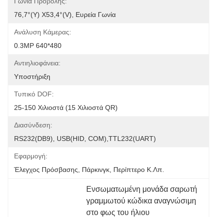
Γωνία Προβολής:
76,7°(Υ) X53,4°(V), Ευρεία Γωνία
Ανάλυση Κάμερας:
0.3MP 640*480
Αντιηλιοφάνεια:
Υποστήριξη
Τυπικό DOF:
25-150 Χιλιοστά (15 Χιλιοστά QR)
Διασύνδεση:
RS232(DB9), USB(HID, COM),TTL232(UART)
Εφαρμογή:
Έλεγχος Πρόσβασης, Πάρκινγκ, Περίπτερο Κ.λπ.
Ενσωματωμένη μονάδα σαρωτή 
γραμμωτού κώδικα αναγνώσιμη 
στο φως του ήλιου