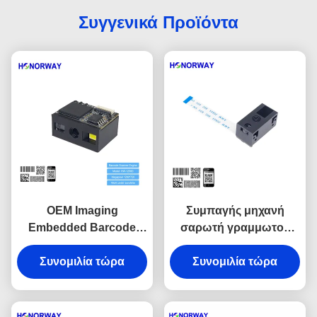
Συγγενικά Προϊόντα
OEM Imaging
Συμπαγής μηχανή
Embedded Barcode
σαρωτή γραμμωτού
Scanner Engine QR
κώδικα OEM 1D 2D,
Barcode Scan Engine
Συνομιλία τώρα
μονάδα ανάγνωσης
Συνομιλία τώρα
Αντί λάμψης
κώδικα QR 0.3MP Pixels