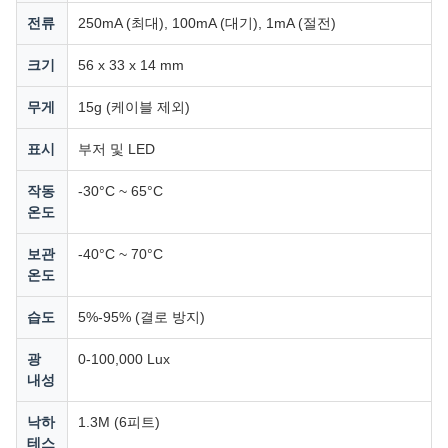
전류
250mA (최대), 100mA (대기), 1mA (절전)
크기
56 x 33 x 14 mm
무게
15g (케이블 제외)
표시
부저 및 LED
작동
-30°C ~ 65°C
온도
보관
-40°C ~ 70°C
온도
습도
5%-95% (결로 방지)
광
0-100,000 Lux
내성
낙하
1.3M (6피트)
테스