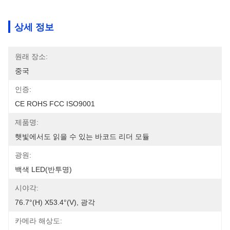
상세 정보
원래 장소:
중국
인증:
CE ROHS FCC ISO9001
제품명:
햇빛에서도 읽을 수 있는 바코드 리더 모듈
광원:
백색 LED(반투명)
시야각:
76.7°(H) X53.4°(V), 광각
카메라 해상도: