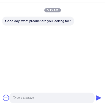
land@szhw-tech.com
5:15 AM
Good day, what product are you looking for?
우리 주소
주소
10층 킹시노 빌딩, 광명구, 센센 시, 중국
Tel
0086-755-23284669
개인 정보 정책
|
사이트맵
중국 좋은 품질 바코드 스캐너 엔진 공급업체. 저작권 © -2026
Shenzhen Honor Way Electronic. Co., Ltd. . 판권 소유.