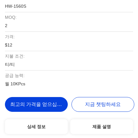
HW-1560S
MOQ:
2
가격:
$12
지불 조건:
티/티
공급 능력:
월 10KPcs
최고의 가격을 얻으십시오
지금 챗팅하세요
상세 정보
제품 설명