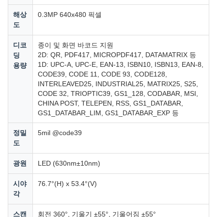
해상
0.3MP 640x480 픽셀
도
디코
종이 및 화면 바코드 지원
2D: QR, PDF417, MICROPDF417, DATAMATRIX 등
딩
1D: UPC-A, UPC-E, EAN-13, ISBN10, ISBN13, EAN-8,
용량
CODE39, CODE 11, CODE 93, CODE128,
INTERLEAVED25, INDUSTRIAL25, MATRIX25, S25,
CODE 32, TRIOPTIC39, GS1_128, CODABAR, MSI,
CHINA POST, TELEPEN, RSS, GS1_DATABAR,
GS1_DATABAR_LIM, GS1_DATABAR_EXP 등
정밀
5mil @code39
도
광원
LED (630nm±10nm)
시야
76.7°(H) x 53.4°(V)
각
스캔
회전 360°, 기울기 ±55°, 기울어짐 ±55°