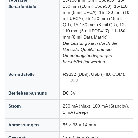
Typische
15-100 mm (5 mil Code39), 15-
150 mm (10 mil Code39), 15-110
Schärfentiefe
mm (5 mil UPCA), 15-120 mm (10
mil UPCA), 25-150 mm (15 mil
QR), 15-150 mm (8 mil QR), 12-
110 mm (5 mil PDF417), 11-130
mm (8 mil Data Matrix)
Die Leistung kann durch die
Barcode-Qualität und die
Umgebungsbedingungen
beeinträchtigt werden
Schnittstelle
RS232 (DB9), USB (HID, COM),
TTL232
Betriebsspannung
DC 5V
Strom
250 mA (Max), 100 mA (Standby),
1 mA (Sleep)
Abmessungen
56 × 33 × 14 mm
Gewicht
15 g (ohne Kabel)