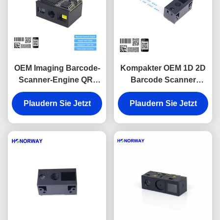
OEM Imaging Barcode-
Kompakter OEM 1D 2D
Scanner-Engine QR-
Barcode Scanner
Barcode-Scan-Engine
Engine QR Code
Plaudern Sie Jetzt
Anti-Glare
Reader Modul 0,3MP
Plaudern Sie Jetzt
Pixel