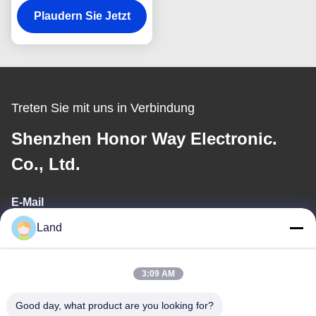
Plaudern Sie Jetzt
Ticketautomaten
Treten Sie mit uns in Verbindung
Shenzhen Honor Way Electronic.
Co., Ltd.
E-Mail
Land
land@szhw-tech.com
3:09 AM
Unsere Adresse
Good day, what product are you looking for?
Adresse