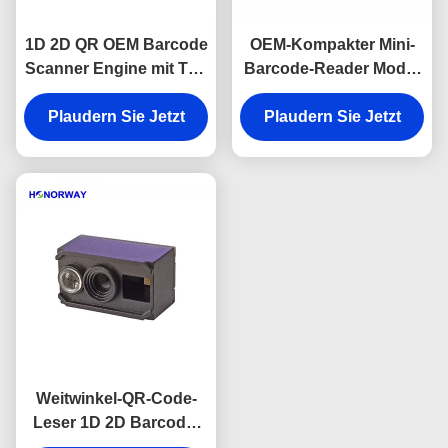
1D 2D QR OEM Barcode
OEM-Kompakter Mini-
Scanner Engine mit TTL
Barcode-Reader Modul
USB für Einzelhandels-
UART 3.3V Versorgung
Plaudern Sie Jetzt
Supermärkte
Plaudern Sie Jetzt
6,8 mm Dicke
Weitwinkel-QR-Code-
Leser 1D 2D Barcode-
Scan-Engine für