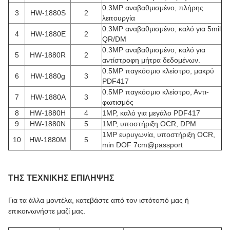
0.3MP αναβαθμισμένο, πλήρης
3
HW-1880S
2
λειτουργία
0.3MP αναβαθμισμένο, καλό για 5mil
4
HW-1880E
2
QR/DM
0.3MP αναβαθμισμένο, καλό για
5
HW-1880R
2
αντίστροφη μήτρα δεδομένων.
0.5MP παγκόσμιο κλείστρο, μακρύ
6
HW-1880g
3
PDF417
0.5MP παγκόσμιο κλείστρο, Αντι-
7
HW-1880A
3
φωτισμός
8
HW-1880H
4
1MP, καλό για μεγάλο PDF417
9
HW-1880N
5
1MP, υποστήριξη OCR, DPM
1MP ευρυγωνία, υποστήριξη OCR,
10
HW-1880M
5
min DOF 7cm@passport
ΤΗΣ ΤΕΧΝΙΚΗΣ ΕΠΙΛΗΨΗΣ
Για τα άλλα μοντέλα, κατεβάστε από τον ιστότοπό μας ή
επικοινωνήστε μαζί μας.