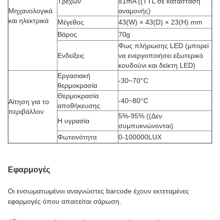
Τρέχων
≤1mA ((TTL σε κατάσταση
Μηχανολογικά
αναμονής)
και ηλεκτρικά
Μέγεθος
43(W) × 43(D) × 23(H) mm
Βάρος
70g
Φως πλήρωσης LED (μπορεί
Ενδείξεις
να ενεργοποιήσει εξωτερικό
κουδούνι και δείκτη LED)
Εργασιακή
-30~70°C
θερμοκρασία
Θερμοκρασία
-40~80°C
Αίτηση για το
αποθήκευσης
περιβάλλον
5%-95% ((Δεν
Η υγρασία
συμπυκνώνονται)
Φωτεινότητα
0-100000LUX
Εφαρμογές
Οι ενσωματωμένοι αναγνώστες barcode έχουν εκτεταμένες
εφαρμογές όπου απαιτείται σάρωση.