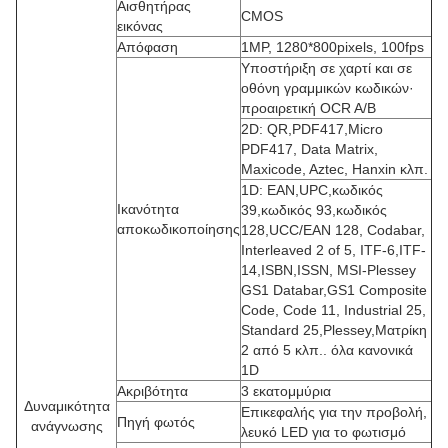
Αισθητήρας
CMOS
εικόνας
Απόφαση
1MP, 1280*800pixels, 100fps
Υποστήριξη σε χαρτί και σε
οθόνη γραμμικών κωδικών·
προαιρετική OCR A/B
2D: QR,PDF417,Micro
PDF417, Data Matrix,
Maxicode, Aztec, Hanxin κλπ.
1D: EAN,UPC,κωδικός
Ικανότητα
39,κωδικός 93,κωδικός
αποκωδικοποίησης
128,UCC/EAN 128, Codabar,
Interleaved 2 of 5, ITF-6,ITF-
14,ISBN,ISSN, MSI-Plessey
GS1 Databar,GS1 Composite
Code, Code 11, Industrial 25,
Standard 25,Plessey,Ματρίκη
2 από 5 κλπ.. όλα κανονικά
1D
Ακριβότητα
3 εκατομμύρια
Δυναμικότητα
Επικεφαλής για την προβολή,
Πηγή φωτός
ανάγνωσης
λευκό LED για το φωτισμό