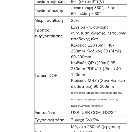
Γωνία προβολής
66° ((H) x50° ((V)
περιστροφή 360°, κλίση ±
Γωνία σάρωσης
60°, κλίση ± 60°
Μικρή αντίθεση
25%
Εγχειριτική, συνεχής,
Τρόπος
ανίχνευση κίνησης, λειτουργία
ενεργοποίησης
υποδοχής κλπ.
Κωδικός 128 (5mil) 40-
230mm Κωδικός 39 ((4mil)
60-200mm
Κωδικός QR ((20mil) 35-
280mm PDF417 ((5mil) 40-
120mm
Τυπική DOF
Κωδικός MRZ ((Συνηθισμένο
διαβατήριο) 90-200mm
Η απόδοση μπορεί να επηρεαστεί από την
ποιότητα του γραμμικού κώδικα και τις
περιβαλλοντικές συνθήκες
Διασύνδεση
USB, USB COM, RS232
Εργασιακή τάση
Συνεχή 5V±5%
Μέγιστο 230mA ((εργασία)