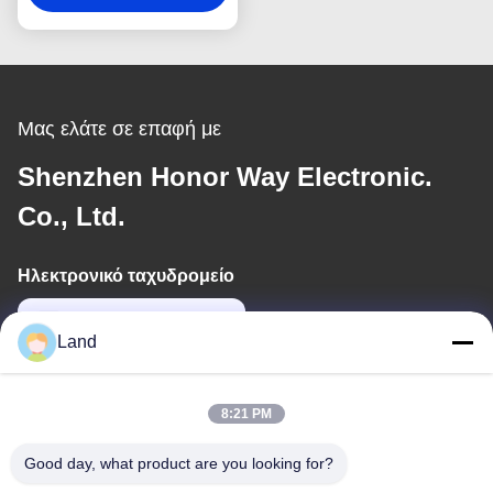
Υψηλής Πυκνότητας
PDF417 Για Άδεια
Οδήγησης
Μας ελάτε σε επαφή με
Shenzhen Honor Way Electronic.
Co., Ltd.
Ηλεκτρονικό ταχυδρομείο
land@szhw-tech.com
Land
Η διεύθυνσή μας
8:21 PM
Διεύθυνση
Good day, what product are you looking for?
10ος όροφος, κτίριο Kingsino, περιοχή Guangming, πόλη