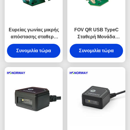
Ευρείας γωνίας μικρής
FOV QR USB TypeC
απόστασης σταθερή
Σταθερή Μονάδα
τοποθέτηση
Αναγνώστη Barcode Με
αναγνώστης barcode
Συνομιλία τώρα
Ευρύ Εύρος Σάρωσης
Συνομιλία τώρα
1D 2D QR για κιόσκι
Συμπαγής Σχεδίαση
αυτοεξυπηρέτησης