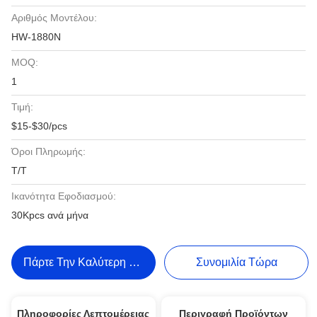
Αριθμός Μοντέλου:
HW-1880N
MOQ:
1
Τιμή:
$15-$30/pcs
Όροι Πληρωμής:
T/T
Ικανότητα Εφοδιασμού:
30Kpcs ανά μήνα
Πάρτε Την Καλύτερη Τιμή
Συνομιλία Τώρα
Πληροφορίες Λεπτομέρειας
Περιγραφή Προϊόντων