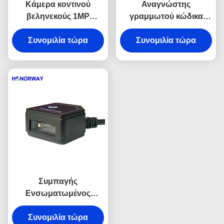
Κάμερα κοντινού
Αναγνώστης
βεληνεκούς 1MP
γραμμωτού κώδικα
Μοντέλο καθορισμένου
1280x720 Pixels
αναγνώστης barcode
Συνομιλία τώρα
Ενσωματωμένος
Συνομιλία τώρα
με UART DB9 RS232
Αναγνώστης
διεπαφή
διαβατηρίων OCR
Ευρυγώνιος σαρωτής
γραμμωτού κώδικα
Συμπαγής
Ενσωματωμένος
Σταθερός Αναγνώστης
Δισδιάστατων Μπαρών
Συνομιλία τώρα