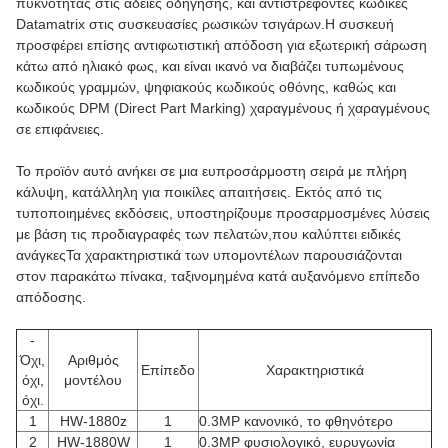
πυκνότητας στις άδειες οδήγησης, και αντιστρέφοντες κώδικες
Datamatrix στις συσκευασίες ρωσικών τσιγάρων.Η συσκευή
προσφέρει επίσης αντιφωτιστική απόδοση για εξωτερική σάρωση
κάτω από ηλιακό φως, και είναι ικανό να διαβάζει τυπωμένους
κωδικούς γραμμών, ψηφιακούς κωδικούς οθόνης, καθώς και
κωδικούς DPM (Direct Part Marking) χαραγμένους ή χαραγμένους
σε επιφάνειες.
Το προϊόν αυτό ανήκει σε μια ευπροσάρμοστη σειρά με πλήρη
κάλυψη, κατάλληλη για ποικίλες απαιτήσεις. Εκτός από τις
τυποποιημένες εκδόσεις, υποστηρίζουμε προσαρμοσμένες λύσεις
με βάση τις προδιαγραφές των πελατών,που καλύπτει ειδικές
ανάγκεςΤα χαρακτηριστικά των υπομοντέλων παρουσιάζονται
στον παρακάτω πίνακα, ταξινομημένα κατά αυξανόμενο επίπεδο
απόδοσης.
-
Όχι,
Αριθμός
Επίπεδο
Χαρακτηριστικά
όχι,
μοντέλου
όχι.
1
HW-1880z
1
0.3MP κανονικό, το φθηνότερο
2
HW-1880W
1
0.3MP φυσιολογικό, ευρυγωνία