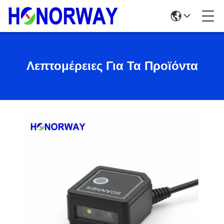
Λεπτομέρειες Για Τα Προϊόντα