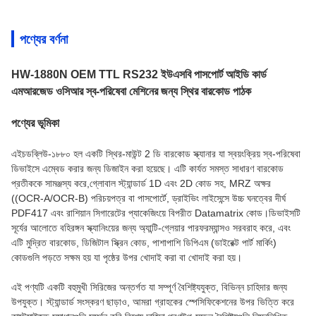
পণ্যের বর্ণনা
HW-1880N OEM TTL RS232 ইউএসবি পাসপোর্ট আইডি কার্ড
এমআরজেড ওসিআর স্ব-পরিষেবা মেশিনের জন্য স্থির বারকোড পাঠক
পণ্যের ভূমিকা
এইচডব্লিউ-১৮৮০ হল একটি স্থির-মাউন্ট 2 ডি বারকোড স্ক্যানার যা স্বয়ংক্রিয় স্ব-পরিষেবা
ডিভাইসে এম্বেড করার জন্য ডিজাইন করা হয়েছে। এটি কার্যত সমস্ত সাধারণ বারকোড
প্রতীককে সামঞ্জস্য করে,গ্লোবাল স্ট্যান্ডার্ড 1D এবং 2D কোড সহ, MRZ অক্ষর
((OCR-A/OCR-B) পরিচয়পত্র বা পাসপোর্টে, ড্রাইভিং লাইসেন্সে উচ্চ ঘনত্বের দীর্ঘ
PDF417 এবং রাশিয়ান সিগারেটের প্যাকেজিংয়ে বিপরীত Datamatrix কোড।ডিভাইসটি
সূর্যের আলোতে বহিরঙ্গন স্ক্যানিংয়ের জন্য অ্যান্টি-গ্লেয়ার পারফরম্যান্সও সরবরাহ করে, এবং
এটি মুদ্রিত বারকোড, ডিজিটাল স্ক্রিন কোড, পাশাপাশি ডিপিএম (ডাইরেক্ট পার্ট মার্কিং)
কোডগুলি পড়তে সক্ষম হয় যা পৃষ্ঠের উপর খোদাই করা বা খোদাই করা হয়।
এই পণ্যটি একটি বহুমুখী সিরিজের অন্তর্গত যা সম্পূর্ণ বৈশিষ্ট্যযুক্ত, বিভিন্ন চাহিদার জন্য
উপযুক্ত। স্ট্যান্ডার্ড সংস্করণ ছাড়াও, আমরা গ্রাহকের স্পেসিফিকেশনের উপর ভিত্তি করে