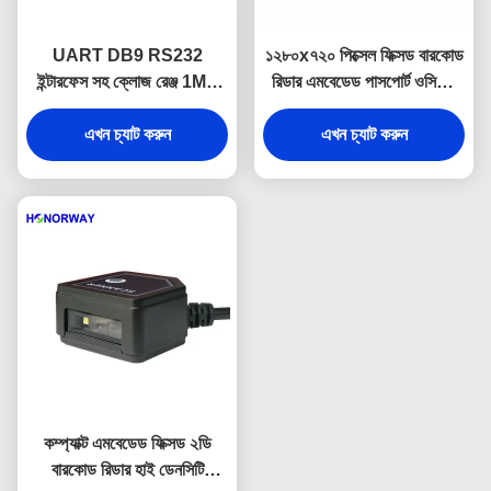
UART DB9 RS232
১২৮০x৭২০ পিক্সেল ফিক্সড বারকোড
ইন্টারফেস সহ ক্লোজ রেঞ্জ 1MP
রিডার এমবেডেড পাসপোর্ট ওসিআর
ক্যামেরা ফিক্সড বারকোড রিডার
ওয়াইড অ্যাঙ্গেল বারকোড স্ক্যানার
এখন চ্যাট করুন
মডিউল
এখন চ্যাট করুন
কম্প্যাক্ট এমবেডেড ফিক্সড ২ডি
বারকোড রিডার হাই ডেনসিটি