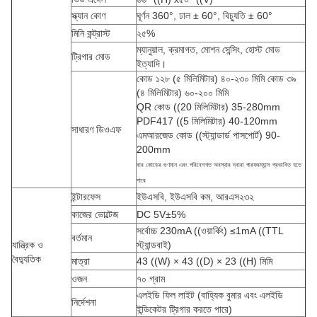
স্ক্যান কোণ
ঘূর্ণন 360°, ঢাল ± 60°, বিচ্যুতি ± 60°
মিনি কন্ট্রাস্ট
২৫%
ম্যানুয়াল, ক্রমাগত, মোশন সেন্সিং, হোস্ট মোড
ট্রিগার মোড
ইত্যাদি।
কোড ১২৮ (৫ মিলিমিটার) ৪০-২৩০ মিমি কোড ৩৯
(৪ মিলিমিটার) ৬০-২০০ মিমি
QR কোড ((20 মিলিমিটার) 35-280mm
PDF417 ((5 মিলিমিটার) 40-120mm
সাধারণ ডিওএফ
এমআরজেড কোড ((স্ট্যান্ডার্ড পাসপোর্ট) 90-
200mm
বার কোডের গুণমান এবং পরিবেশগত অবস্থার দ্বারা পারফরম্যান্স প্রভাবিত হতে
পারে
ইন্টারফেস
ইউএসবি, ইউএসবি কম, আরএস২৩২
কাজের ভোল্টেজ
DC 5V±5%
সর্বোচ্চ 230mA ((ওয়ার্কিং) ≤1mA ((TTL
বর্তমান
যান্ত্রিক ও
স্ট্যান্ডবাই)
বৈদ্যুতিক
মাত্রা
43 ((W) × 43 ((D) × 23 ((H) মিমি
ওজন
৭০ গ্রাম
এলইডি ফিল লাইট (বাহ্যিক বুমার এবং এলইডি
নির্দেশনা
ইন্ডিকেটর ট্রিগার করতে পারে)