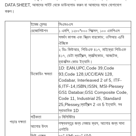
DATA SHEET, আমাদের সাইট থেকে ডাউনলোড করুন বা আমাদের সাথে যোগাযোগ
করুন।
ইমেজ সেন্সর
সিএমওএস
রেজোলিউশন
১ এমপি, ১২৮০*৮০০ পিক্সেল, ১০০ এফপিএস
সমর্থন কাগজ এবং স্ক্রিন বারকোড; ওসিআর এ/বি
ঐচ্ছিক
২ ডিঃ কিউআর, পিডিএফ ৪১৭, মাইক্রো পিডিএফ
৪১৭, ডেটা ম্যাট্রিক্স, ম্যাক্সিকোড, আজটেক,
হ্যানক্সিন কোড ইত্যাদি।
1D: EAN,UPC,Code 39,Code
ডিকোডিং ক্ষমতা
93,Code 128,UCC/EAN 128,
Codabar, Interleaved 2 of 5, ITF-
6,ITF-14,ISBN,ISSN, MSI-Plessey
GS1 Databar,GS1 Composite Code,
Code 11, Industrial 25, Standard
25,Plessey,ম্যাট্রিক্স 2 এর 5 ইত্যাদি. সব
স্বাভাবিক 1D
সঠিকতা
৩ মিলিমিটার
পড়ার দক্ষতা
লক্ষ্যবস্তুর জন্য লেজার ক্রস, আলোর জন্য সাদা
আলোর উৎস
এলইডি
ভিউ এঙ্গেল
৬৬° ((H) x৫০° ((V)