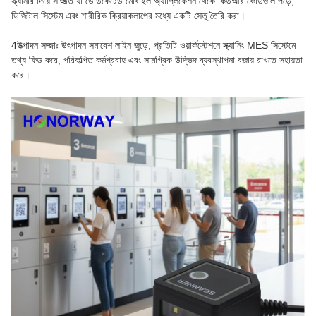
স্ক্যানার দিয়ে সজ্জিত যা ডেডিকেটেড মোবাইল অ্যাপ্লিকেশন থেকে কিউআর কোডগুলি পড়ে,
ডিজিটাল সিস্টেম এবং শারীরিক ক্রিয়াকলাপের মধ্যে একটি সেতু তৈরি করা।
4উত্পাদন সজ্জাঃ উৎপাদন সমাবেশ লাইন জুড়ে, প্রতিটি ওয়ার্কস্টেশনে স্ক্যানিং MES সিস্টেমে
তথ্য ফিড করে, পরিকল্পিত কর্মপ্রবাহ এবং সামগ্রিক উদ্ভিদ ব্যবস্থাপনা বজায় রাখতে সহায়তা
করে।