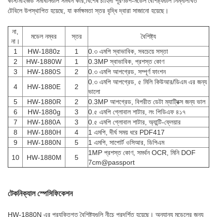
কাস্টমাইজড সমাধানগুলি সমর্থন করি,বিশেষ চাহিদা পূরণউপ-মডেল বৈশিষ্ট্যগুলি নিম্নলিখিত
টেবিলে উপস্থাপিত হয়েছে, যা কর্মক্ষমতা স্তর বৃদ্ধি দ্বারা সাজানো হয়েছে।
না,
মডেল নম্বর
স্তর
বৈশিষ্ট্য
না।
1
HW-1880z
1
0.৩ এমপি স্বাভাবিক, সবচেয়ে সস্তা
2
HW-1880W
1
0.3MP স্বাভাবিক, প্রশস্ত কোণ
3
HW-1880S
2
0.৩ এমপি আপগ্রেড, সম্পূর্ণ ফাংশন
0.৩ এমপি আপগ্রেড, ৫ মিলি কিউআর/ডিএম এর জন্য
4
HW-1880E
2
ভালো
5
HW-1880R
2
0.3MP আপগ্রেড, বিপরীত ডেটা ম্যাট্রিক্স জন্য ভাল
6
HW-1880g
3
0.৫ এমপি গ্লোবাল শাটার, লং পিডিএফ ৪১৭
7
HW-1880A
3
0.৫ এমপি গ্লোবাল শাটার, অ্যান্টি-ফ্লেয়ার
8
HW-1880H
4
1 এমপি, দীর্ঘ সময় ধরে PDF417
9
HW-1880N
5
1 এমপি, সাপোর্ট ওসিআর, ডিপিএম
1MP প্রশস্ত কোণ, সমর্থন OCR, মিনি DOF
10
HW-1880M
5
7cm@passport
টেকনিক্যাল স্পেসিফিকেশন
HW-1880N এর প্রযুক্তিগত বৈশিষ্ট্যগুলি নীচে প্রদর্শিত হয়েছে। অন্যান্য মডেলের জন্য