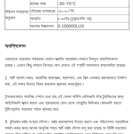
কাজের সময়
-30~70°C
স্টোরেজ তাপমাত্রা
-৪০-৮০°সি
পরিবেশ সংক্রান্ত
অনুরোধ
আর্দ্রতা
৫-৯৫% ((কন্ডেনসিং নয়)
আলোর উজ্জ্বলতা
0-100000LUX
অ্যাপ্লিকেশন
এমবেডেড বারকোড পাঠকদের যেখানে স্ক্যানিং প্রয়োজন সেখানে বিস্তৃত অ্যাপ্লিকেশন
রয়েছে। এখানে কিছু বাস্তব বিশ্বের কেস যেখানে এই পণ্যটি সফলভাবে বাস্তবায়িত হয়েছেঃ
1. স্মার্ট পার্সেল লকার. আবাসিক কমপ্লেক্স, ক্যাম্পাস, এবং শিল্প এলাকায় ব্যাপকভাবে ইনস্টল
করা, এই লকার ভিতরে স্থির বারকোড স্ক্যানার অন্তর্ভুক্ত।
2সাধারণভাবে পাবলিক স্পেসে দেখা যায়,এই সেলফ সার্ভিস মেশিনগুলি স্টক ট্র্যাকিংয়ের জন্য
আইটেমগুলি স্ক্যান করতে এবং গ্রাহকদের ফোন থেকে পেমেন্টের কিউআর কোডগুলি পড়তে
ইন্টিগ্রেটেড বারকোড পাঠক ব্যবহার করে.
3. বুদ্ধিমান বর্জ্য সংগ্রহ স্টেশন। বর্জ্য ব্যবস্থাপনা উন্নত করতে এবং পরিবেশগত প্রচেষ্টাকে
সমর্থন করার জন্য,অনেক আধুনিক শহরে স্মার্ট বর্জ্য স্টেশন চালু করা হয়েছে যা নির্দিষ্ট বারকোড