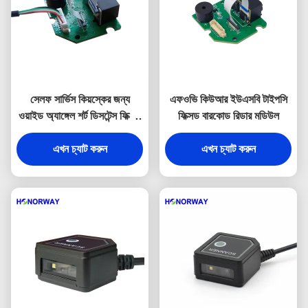
সেলফ সার্ভিস কিয়স্কের জন্য
এফওভি কিউআর ইউএসবি টাইপসি
ওয়াইড অ্যাঙ্গেল শর্ট ডিসটেন্স ফিক্সড
ফিক্সড বারকোড রিডার মডিউল
মাউন্ট বারকোড রিডার 1D 2D QR
এখন চ্যাট করুন
এখন চ্যাট করুন