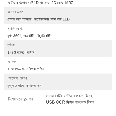
আইডি কার্ড/পাসপোর্টে 1D বারকোড, 2D কোড, MRZ
আলোর উৎস:
লেজার ক্রস আমিয়ার, আলোকসজ্জার জন্য সাদা LED
স্ক্যানিং কোণ:
ঘূর্ণন 360°, কাত 65°, বিচ্যুতি 65°
সুবিধা:
1-এ 3 ধরনের প্রতীক
আবেদন:
এমআরজেড স্ব-পরিষেবা মেশিন
প্যাকেজিং বিবরণ:
বুদ্বুদ মোড়ানো, কাগজের বাক্স
সেলফ সার্ভিস মেশিন বারকোড রিডার
, 
বিশেষভাবে তুলে ধরা:
USB OCR ফিক্সড বারকোড রিডার