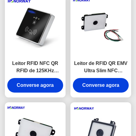
Leitor RFID NFC QR
Leitor de RFID QR EMV
RFID de 125KHz
Ultra Slim NFC
13.56MHz com
Incorporado para
Montagem Fixa para
Converse agora
Pagamento e Controle
Converse agora
Controle de Acesso
de Acesso Móvel
Moderno