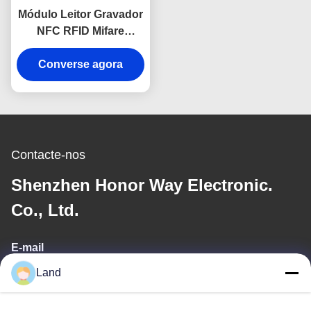
Módulo Leitor Gravador
NFC RFID Mifare
13.56MHz com Auto
Sleep para Sistema de
Converse agora
Controle de Acesso
Contacte-nos
Shenzhen Honor Way Electronic.
Co., Ltd.
E-mail
Land
land@szhw-tech.com