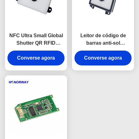
NFC Ultra Small Global
Leitor de código de
Shutter QR RFID
barras anti-sol
Reader Module para
13.56MHz NFC QR RFID
fechadura de porta e
Converse agora
com porta serial para
Converse agora
pagamento
catraca