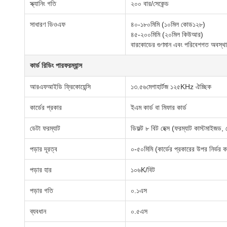
স্ক্যানিং গতি
২০০ বার/সেকেন্ড
সাধারণ ডিওএফ
৪০-১৮০মিমি (১০মিল কোড১২৮)
৪৫-২০০মিমি (২০মিল কিউআর)
বারকোডের গুণমান এবং পরিবেশগত অবস্থার দ
কার্ড রিডিং পারফরম্যান্স
আরএফআইডি ফ্রিকোয়েন্সি
১৩.৫৬মেগাহার্টজ ১২৫KHz ঐচ্ছিক
কার্ডের প্রকার
ইএম কার্ড বা মিফার কার্ড
ডেটা ফরম্যাট
ডিফল্ট ৮ বিট হেক্স (ফরম্যাট কাস্টমাইজড, 
পড়ার দূরত্ব
০-৫০মিমি (কার্ডের প্রকারের উপর নির্ভর 
পড়ার হার
১০৬K/বিট
পড়ার গতি
০.১এস
ব্যবধান
০.৫এস