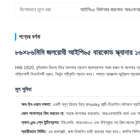
বিশেষভাবে তুলে ধরা:
আইপি৬৫ কিউআর বারকোড আরএফআই
পণ্যের বর্ণনা
৮৬×৮৬মিমি জলরোধী আইপি৬৫ বারকোড স্ক্যানার ১৩
HW-1820, বুদ্ধিমান রিডার দিয়ে আপনার প্রবেশ ব্যবস্থাপনা সহজ করুন যা আপনার প্র
শক্তিশালী ডিভাইসটি দ্রুত, নির্ভুল স্বীকৃতি প্রদান করে। সমস্ত অ্যাক্সেস কন্ট্রোল প্রয়
মূল সুবিধা
অল-ইন-ওয়ান দক্ষতা:
একটি মসৃণ রিডার দিয়ে ক্লunky মাল্টি-ডিভাইস সেটআপ প্রত
কোন শংসাপত্র মিস করবেন না:
সহজে কাগজের বারকোড, আরএফআইডি কার্ড এবং স্মার্ট
প্লাগ-এন্ড-প্লে ইন্টিগ্রেশন:
ইউএসবি, আরএস৪৮৫ এবং উইগ্যান্ড সহ শিল্প-মানের ইন্টার
স্থায়ীভাবে নির্মিত:
এর কমপ্যাক্ট, রুক্ষ ডিজাইন ভারী ব্যবহার সহ্য করে। কাস্টম সিল