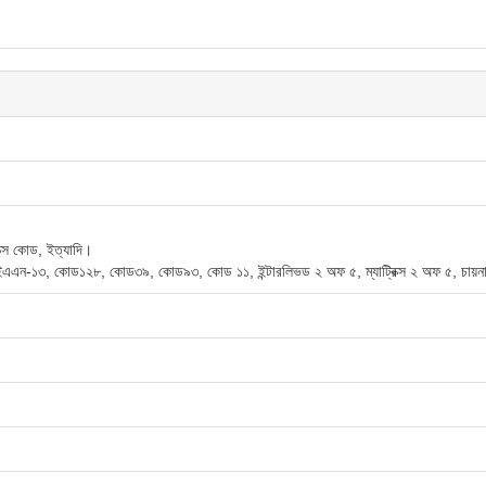
ক্স কোড, ইত্যাদি।
এন-১৩, কোড১২৮, কোড৩৯, কোড৯৩, কোড ১১, ইন্টারলিভড ২ অফ ৫, ম্যাট্রিক্স ২ অফ ৫, চায়না 