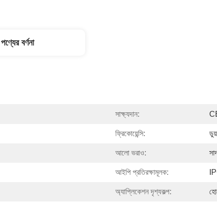
পণ্যের বর্ণনা
সাক্ষ্যদান:
C
ফ্রিকোয়েন্সি:
ডু
আলো ভরাও:
সাদ
আইপি প্রতিরক্ষামূলক:
IP
অ্যাপ্লিকেশন দৃশ্যকল্প:
হোট