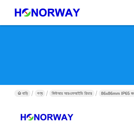
বাড়ি
পণ্য
কিউআর আরএফআইডি রিডার
86x86mm IP65 জলরোধী 