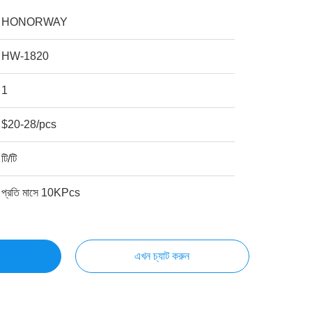
HONORWAY
HW-1820
1
$20-28/pcs
টি/টি
প্রতি মাসে 10KPcs
এখন চ্যাট করুন