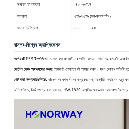
সংরক্ষণ তাপমাত্রা
-৪০~৭০°সে
আর্দ্রতা
৫%-৯৫% (নন-কনডেনসিং)
আলো প্রতিরোধ
০~১০,০০০ লাক্স
বাস্তব-বিশ্বের অ্যাপ্লিকেশন
কর্পোরেট টার্নস্টাইলগুলিতে:
সমস্ত ব্যবহারকারীদের গাইড করুন—কার্ড সহ কর্মচারী এবং ক
হোটেল গেস্ট অ্যাক্সেসের জন্য:
অস্থায়ী মোবাইল কী অফার করুন। যখন কোনও অতিথি দূরে 
গেট করা সম্প্রদায়গুলিতে:
বাসিন্দাদের দর্শনার্থীদের জন্য নিরাপদ, অস্থায়ী অ্যাক্সেস মঞ্জ
অভিযোজিত, নির্ভরযোগ্য এবং ব্যাপক, HW-1820 আধুনিক অ্যাক্সেস চ্যালেঞ্জগুলির জন্য এক