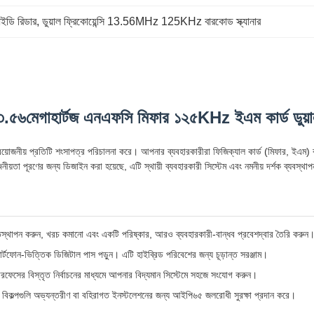
ডি রিডার
, 
ডুয়াল ফ্রিকোয়েন্সি 13.56MHz 125KHz বারকোড স্ক্যানার
.৫৬মেগাহার্টজ এনএফসি মিফার ১২৫KHz ইএম কার্ড ডুয়
য়োজনীয় প্রতিটি শংসাপত্র পরিচালনা করে। আপনার ব্যবহারকারীরা ফিজিক্যাল কার্ড (মিফার, ইএ
োজনীয়তা পূরণের জন্য ডিজাইন করা হয়েছে, এটি স্থায়ী ব্যবহারকারী সিস্টেম এবং নমনীয় দর্শক ব্যবস্থা
িস্থাপন করুন, খরচ কমানো এবং একটি পরিষ্কার, আরও ব্যবহারকারী-বান্ধব প্রবেশদ্বার তৈরি করুন
ফোন-ভিত্তিক ডিজিটাল পাস পড়ুন। এটি হাইব্রিড পরিবেশের জন্য চূড়ান্ত সরঞ্জাম।
ফেসের বিস্তৃত নির্বাচনের মাধ্যমে আপনার বিদ্যমান সিস্টেমে সহজে সংযোগ করুন।
িং বিকল্পগুলি অভ্যন্তরীণ বা বহিরাগত ইনস্টলেশনের জন্য আইপি৬৫ জলরোধী সুরক্ষা প্রদান করে।