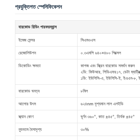
প্রযুক্তিগত স্পেসিফিকেশন
বারকোড রিডিং পারফরম্যান্স
ইমেজ সেন্সর
সিএমওএস
রেজোলিউশন
০.৩এমপি ৬৪০×৪৮০ পিক্সেল
ডিকোডিং ক্ষমতা
কাগজ এবং স্ক্রিন বারকোড সমর্থন করুন
২ডি: কিউআর, পিডিএফ৪১৭, ডেটা ম্যাট্রি
১ডি: ইউপিসি-এ, ইউপিসি-ই, ইএএন-৮, ইএ
বারকোড ঘনত্ব
৮মিল
আলোর উৎস
৬২৪nm দৃশ্যমান লাল এলইডি
স্ক্যান কোণ
ঘূর্ণন ৩৬০°, কাত ±৪৫°, তির্যক ±৪৫°
ন্যূনতম বৈসাদৃশ্য
৩০%