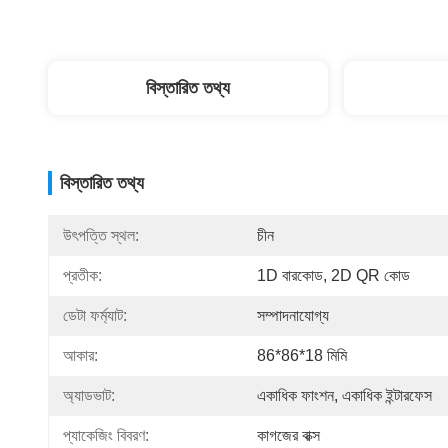
বিস্তারিত তথ্য
বিস্তারিত তথ্য
উৎপত্তি স্থল:
চীন
প্রতীক:
1D বারকোড, 2D QR কোড
ডেটা ফর্ম্যাট:
সম্পাদনাযোগ্য
আকার:
86*86*18 মিমি
অ্যাডভাট:
একাধিক ফাংশন, একাধিক ইন্টারফেস
প্যাকেজিং বিবরণ:
কাগজের বাক্স