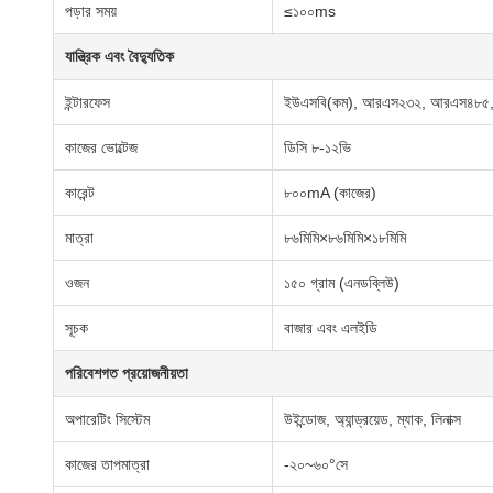
পড়ার সময়
≤১০০ms
যান্ত্রিক এবং বৈদ্যুতিক
ইন্টারফেস
ইউএসবি(কম), আরএস২৩২, আরএস৪৮৫, উ
কাজের ভোল্টেজ
ডিসি ৮-১২ভি
কারেন্ট
৮০০mA (কাজের)
মাত্রা
৮৬মিমি×৮৬মিমি×১৮মিমি
ওজন
১৫০ গ্রাম (এনডব্লিউ)
সূচক
বাজার এবং এলইডি
পরিবেশগত প্রয়োজনীয়তা
অপারেটিং সিস্টেম
উইন্ডোজ, অ্যান্ড্রয়েড, ম্যাক, লিনাক্স
কাজের তাপমাত্রা
-২০~৬০°সে