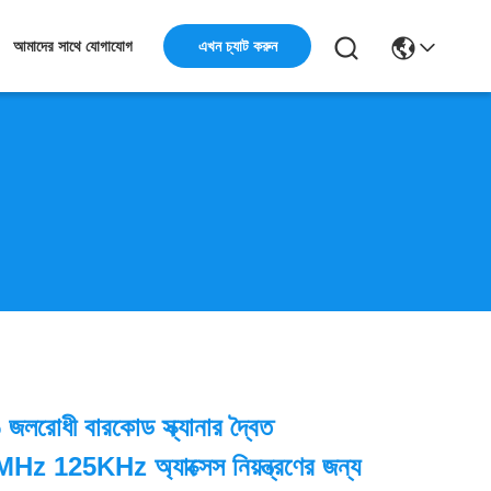
এখন চ্যাট করুন
আমাদের সাথে যোগাযোগ
োধী বারকোড স্ক্যানার দ্বৈত
6MHz 125KHz অ্যাক্সেস নিয়ন্ত্রণের জন্য