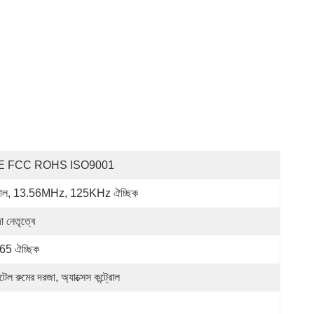
E FCC ROHS ISO9001
য়াল, 13.56MHz, 125KHz ঐচ্ছিক
া নেতৃত্বে
65 ঐচ্ছিক
েল রুমের দরজা, অ্যাক্সেস কন্ট্রোল