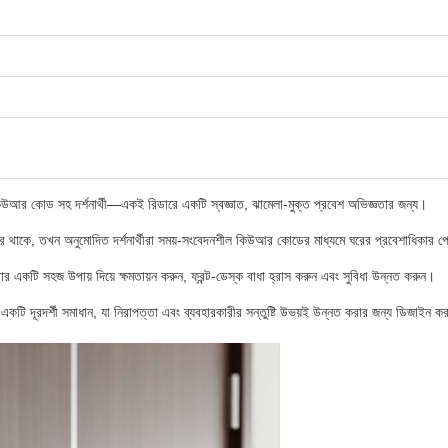
িউআর কোড সহ দর্শনার্থী—একই রিডারে একটি স্বজ্ঞাত, ঝামেলা-মুক্ত প্রবেশ অভিজ্ঞতার জন্য।
থাকে, তখন অনুমোদিত দর্শনার্থীরা সময়-সংবেদনশীল কিউআর কোডের মাধ্যমে ঘরের প্রবেশাধিকার প
ুর করার একটি সহজ উপায় দিয়ে ক্ষমতায়ন করুন, ফ্রন্ট-ডেস্ক বাধা হ্রাস করুন এবং সুবিধা উন্নত করুন।
টি দূরদর্শী সমাধান, যা নিরাপত্তা এবং ব্যবহারকারীর সন্তুষ্টি উভয়ই উন্নত করার জন্য ডিজাইন কর