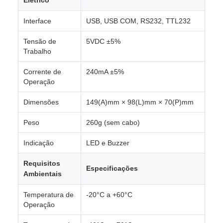
Elétrico
Interface
USB, USB COM, RS232, TTL232
Tensão de
5VDC ±5%
Trabalho
Corrente de
240mA ±5%
Operação
Dimensões
149(A)mm × 98(L)mm × 70(P)mm
Peso
260g (sem cabo)
Indicação
LED e Buzzer
Requisitos
Especificações
Ambientais
Temperatura de
-20°C a +60°C
Operação