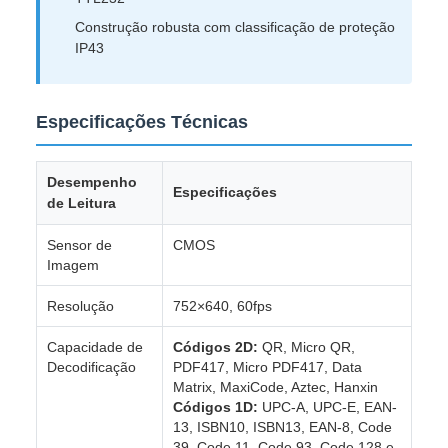
Construção robusta com classificação de proteção
IP43
Especificações Técnicas
Desempenho
Especificações
de Leitura
Sensor de
CMOS
Imagem
Resolução
752×640, 60fps
Capacidade de
Códigos 2D:
QR, Micro QR,
Decodificação
PDF417, Micro PDF417, Data
Matrix, MaxiCode, Aztec, Hanxin
Códigos 1D:
UPC-A, UPC-E, EAN-
13, ISBN10, ISBN13, EAN-8, Code
39, Code 11, Code 93, Code 128 e