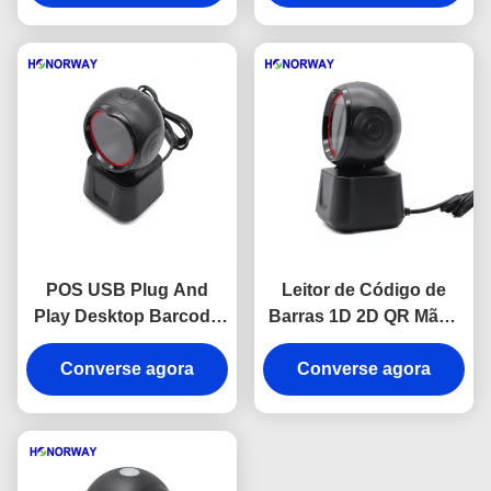
Offline Compatibilidade
Checkout no Varejo
OPOS
POS USB Plug And
Leitor de Código de
Play Desktop Barcode
Barras 1D 2D QR Mãos
Scanner Com
Livres de Mesa para
Converse agora
Tolerância ao
Converse agora
Supermercado /
Movimento Pagamento
Sistemas de Ponto de
QR
Venda