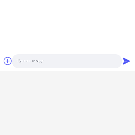
Co., Ltd.
Email
land@szhw-tech.com
Il nostro indirizzo
Indirizzo
10° piano Edificio Kingsino, distretto di Guangming, città di
Shenzhen, Cina
Telefono
Photo
0086-755-23284669
Video Call
Audio Call