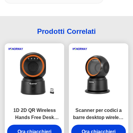
Prodotti Correlati
1D 2D QR Wireless
Scanner per codici a
Hands Free Desk
barre desktop wireless
Barcode Scanner Con
Bluetooth vivavoce 1D
Ora chiacchieri
Storage Offline
2D QR per checkout al
Ora chiacchieri