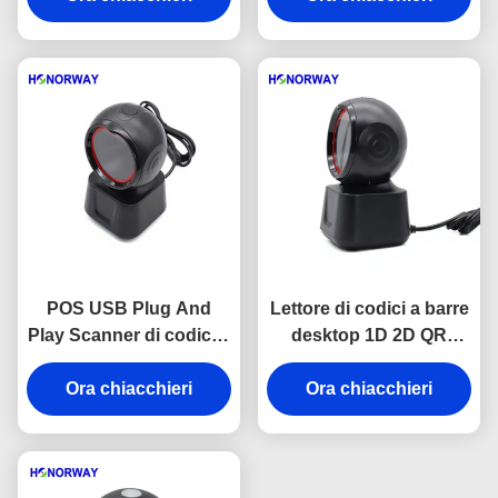
Compatibilità OPOS
dettaglio
POS USB Plug And
Lettore di codici a barre
Play Scanner di codici a
desktop 1D 2D QR
barre desktop con
gratuito per sistemi di
tolleranza al movimento
Ora chiacchieri
Ora chiacchieri
pagamento di
supermercati / POS