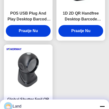
POS USB Plug And
1D 2D QR Handfree
Play Desktop Barcode
Desktop Barcode
Scanner Met
Reader voor
Bewegingstolerantie
Praatje Nu
supermarkt / POS
Praatje Nu
Retail QR Betaling
Checkout Systemen
Global Shutter 5mil QR
Maxicode Barcode
Land