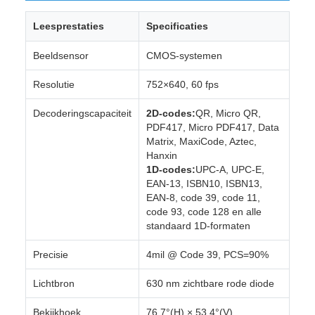
Leesprestaties
Specificaties
Beeldsensor
CMOS-systemen
Resolutie
752×640, 60 fps
Decoderingscapaciteit
2D-codes:
QR, Micro QR,
PDF417, Micro PDF417, Data
Matrix, MaxiCode, Aztec,
Hanxin
1D-codes:
UPC-A, UPC-E,
EAN-13, ISBN10, ISBN13,
EAN-8, code 39, code 11,
code 93, code 128 en alle
standaard 1D-formaten
Precisie
4mil @ Code 39, PCS=90%
Lichtbron
630 nm zichtbare rode diode
Bekijkhoek
76.7°(H) × 53.4°(V)