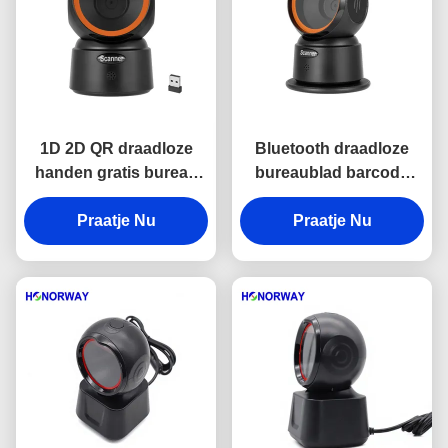
1D 2D QR draadloze
Bluetooth draadloze
handen gratis bureau
bureaublad barcode
barcode scanner met
handsfree scanner 1D
offline opslag OPOS
Praatje Nu
2D QR voor
Praatje Nu
compatibiliteit
detailhandel kassa