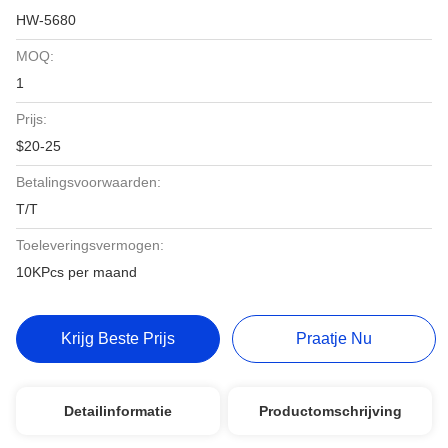
HW-5680
MOQ:
1
Prijs:
$20-25
Betalingsvoorwaarden:
T/T
Toeleveringsvermogen:
10KPcs per maand
Krijg Beste Prijs
Praatje Nu
Detailinformatie
Productomschrijving