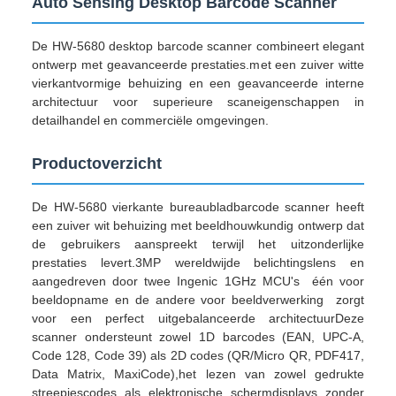
Auto Sensing Desktop Barcode Scanner
De HW-5680 desktop barcode scanner combineert elegant
ontwerp met geavanceerde prestaties.met een zuiver witte
vierkantvormige behuizing en een geavanceerde interne
architectuur voor superieure scaneigenschappen in
detailhandel en commerciële omgevingen.
Productoverzicht
De HW-5680 vierkante bureaubladbarcode scanner heeft
een zuiver wit behuizing met beeldhouwkundig ontwerp dat
de gebruikers aanspreekt terwijl het uitzonderlijke
prestaties levert.3MP wereldwijde belichtingslens en
aangedreven door twee Ingenic 1GHz MCU's  één voor
beeldopname en de andere voor beeldverwerking  zorgt
voor een perfect uitgebalanceerde architectuurDeze
scanner ondersteunt zowel 1D barcodes (EAN, UPC-A,
Code 128, Code 39) als 2D codes (QR/Micro QR, PDF417,
Data Matrix, MaxiCode),het lezen van zowel gedrukte
streepjescodes als elektronische schermdisplays zonder