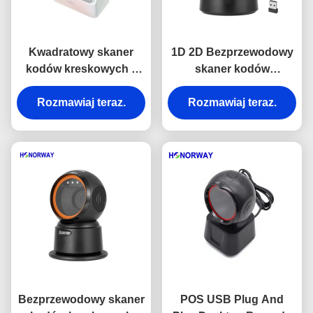
Kwadratowy skaner
1D 2D Bezprzewodowy
kodów kreskowych z
skaner kodów
automatycznym
kreskowych na biurko z
czujnikiem, 1D 2D QR
Rozmawiaj teraz.
pamięcią offline i
Rozmawiaj teraz.
do supermarketów
kompatybilnością
OPOS
Bezprzewodowy skaner
POS USB Plug And