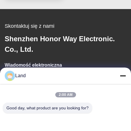
Skontaktuj się z nami
Shenzhen Honor Way Electronic.
Co., Ltd.
Wiadomość elektroniczna
Land
land@szhw-tech.com
2:00 AM
Nasz adres
Good day, what product are you looking for?
Adres
10 piętro budynku Kingsino, dzielnica Guangming, miasto
Shenzhen, Chiny