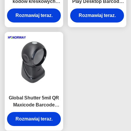
kodów kreskowych
Play Desktop Barcode
Bluetooth do użytku
Scanner z tolerancją
stacjonarnego, 1D 2D
Rozmawiaj teraz.
Rozmawiaj teraz.
ruchu
QR do sprzedaży
detalicznej
Global Shutter 5mil QR
Maxicode Barcode
Scanner Desktop Do
sprzedaży detalicznej
Rozmawiaj teraz.
POS And Warehouse