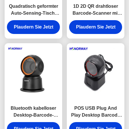
Quadratisch geformter
1D 2D QR drahtloser
Auto-Sensing-Tisch-
Barcode-Scanner mit
Barcode-Scanner 1D 2D
Offline-Speicher
QR für Supermärkte
Plaudern Sie Jetzt
Plaudern Sie Jetzt
Bluetooth kabelloser
POS USB Plug And
Desktop-Barcode-
Play Desktop Barcode
Freisprechscanner 1D
Scanner mit
Plaudern Sie Jetzt
2D QR für den
Bewegungstoleranz
Plaudern Sie Jetzt