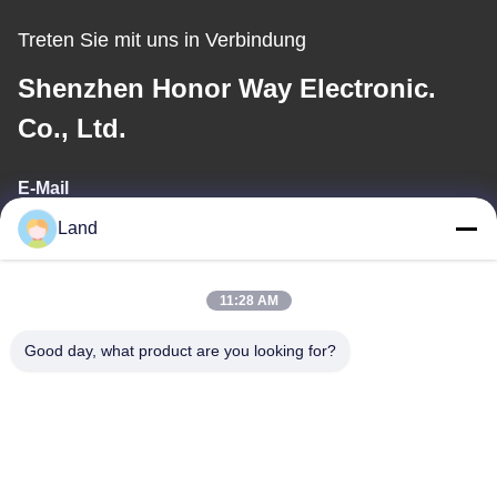
Treten Sie mit uns in Verbindung
Shenzhen Honor Way Electronic.
Co., Ltd.
E-Mail
Land
land@szhw-tech.com
11:28 AM
Unsere Adresse
Good day, what product are you looking for?
Adresse
10. Stockwerk, Kingsino-Gebäude, Bezirk Guangming, Stadt
Shenzhen, China
Telefon
0086-755-23284669