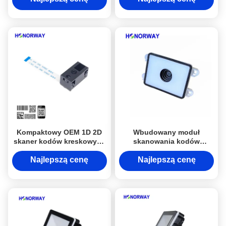
PLC
Kołowrotów i Kontroli
Dostępu
Kompaktowy OEM 1D 2D
Wbudowany moduł
skaner kodów kreskowych
skanowania kodów
Motor czytnika kodów QR
kreskowych 2D Moduł
Moduł 0.3MP Piksele
czytnika kodów QR dla
Najlepszą cenę
Najlepszą cenę
maszyny IoT