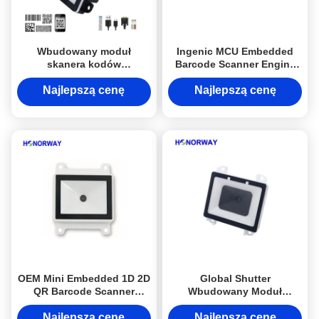
Wbudowany moduł
Ingenic MCU Embedded
skanera kodów
Barcode Scanner Engine
kreskowych 1D 2D QR z
Mini 1D 2D QR Code
automatycznym
Scanner Module
Najlepszą cenę
Najlepszą cenę
skanowaniem,
programowalny dla maszyn
IoT
OEM Mini Embedded 1D 2D
Global Shutter
QR Barcode Scanner
Wbudowany Moduł
Module Wysoka
Skanera Kodów
dokładność dla przemysłu
Kreskowych do
Najlepszą cenę
Najlepszą cenę