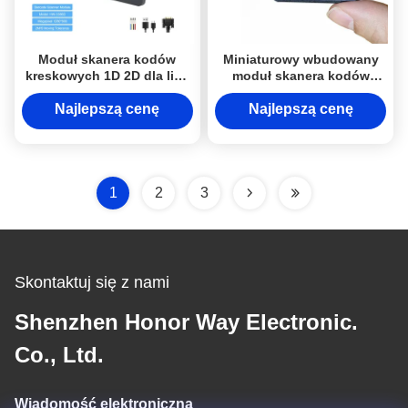
Moduł skanera kodów
Miniaturowy wbudowany
kreskowych 1D 2D dla linii
moduł skanera kodów
montażowych
kreskowych 2D, odporny
przenośników
na odblaski, czytelny w
Najlepszą cenę
Najlepszą cenę
słońcu
1
2
3
Skontaktuj się z nami
Shenzhen Honor Way Electronic.
Co., Ltd.
Wiadomość elektroniczna