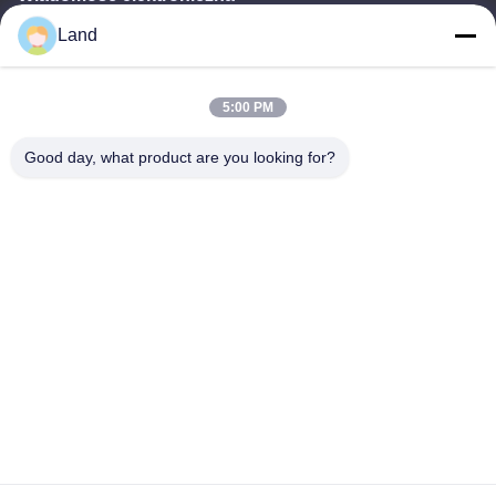
Land
land@szhw-tech.com
5:00 PM
Nasz adres
Good day, what product are you looking for?
Adres
10 piętro budynku Kingsino, dzielnica Guangming, miasto
Shenzhen, Chiny
Tel.
0086-755-23284669
Polityka prywatności
|
Sitemap
Chiny Dobra jakość Silnik skanera kodów kreskowych