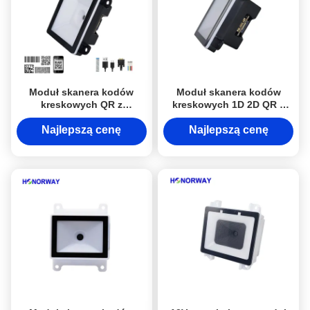
Moduł skanera kodów
Moduł skanera kodów
kreskowych QR z
kreskowych 1D 2D QR z
mocowaniem stałym,
automatycznym
aktywne skanowanie do
wykrywaniem i interfejsem
Najlepszą cenę
Najlepszą cenę
inteligentnego zamka
RS232 UART do kiosków