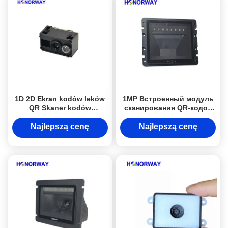
1D 2D Ekran kodów leków
1MP Встроенный модуль
QR Skaner kodów
сканирования QR-кодов
kreskowych dla kiosków i
высокой плотности для
maszyn IoT
касс самообслуживания
Najlepszą cenę
Najlepszą cenę