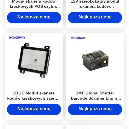
Moduł skanera kodów
12V szerokokątny moduł
kreskowych POS czytnik
skanera kodów
kodów QR dla kiosków
kreskowych z interfejsem
samoobsługowych /
Wiegand RS485
Najlepszą cenę
Najlepszą cenę
terminali płatniczych
1D 2D Moduł skanera
1MP Global Shutter
kodów kreskowych szeroki
Barcode Scanner Engine
kąt bliski zakres odczytu
Wbudowany 1D 2D QR
dla kontroli dostępu do
Barcode Reader Module
Najlepszą cenę
Najlepszą cenę
kiosku