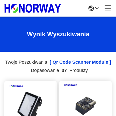
Wynik Wyszukiwania
Twoje Poszukiwania
[ Qr Code Scanner Module ]
Dopasowanie
37
Produkty