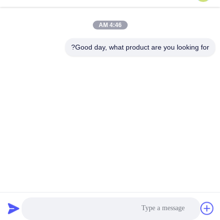
land@szhw-tech.com
4:46 AM
Good day, what product are you looking for?
آدرس ما
آدرس
طبقه 10 ساختمان کنگزینو، منطقه گوانگ مینگ، شهر شنشن، چین
تلفن
0086-755-23284669
سیاست حفظ حریم خصوصی
|
نقشه سایت
چین کیفیت خوب موتور اسکنر بارکد عرضه کننده. حقوق چاپ -2026
Shenzhen Honor Way Electronic. Co., Ltd. تمام حقوق محفوظ است