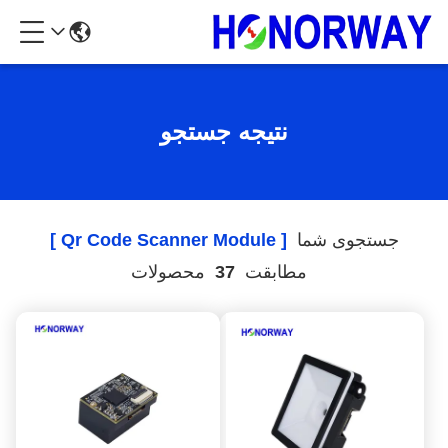
نتیجه جستجو
جستجوی شما
[ Qr Code Scanner Module ]
مطابقت
37
محصولات