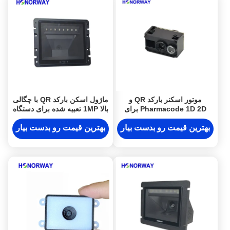
موتور اسکنر بارکد QR و
ماژول اسکن بارکد QR با چگالی
Pharmacode 1D 2D برای
بالا 1MP تعبیه شده برای دستگاه
دستگاه‌های کیوسک و اینترنت
خودپرداز
اشیاء
بهترین قیمت رو بدست بیار
بهترین قیمت رو بدست بیار