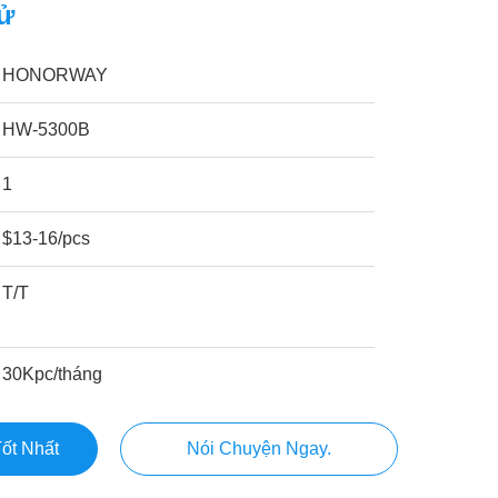
Tử
HONORWAY
HW-5300B
1
$13-16/pcs
T/T
30Kpc/tháng
ốt Nhất
Nói Chuyện Ngay.