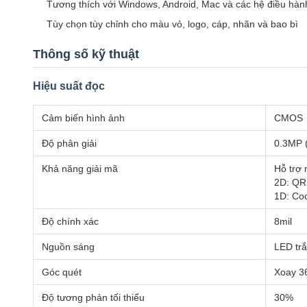
Tương thích với Windows, Android, Mac và các hệ điều hàn
Tùy chọn tùy chỉnh cho màu vỏ, logo, cáp, nhãn và bao bì
Thông số kỹ thuật
Hiệu suất đọc
Cảm biến hình ảnh
CMOS
Độ phân giải
0.3MP (
Khả năng giải mã
Hỗ trợ 
2D: QR,
1D: Cod
Độ chính xác
8mil
Nguồn sáng
LED tr
Góc quét
Xoay 36
Độ tương phản tối thiểu
30%