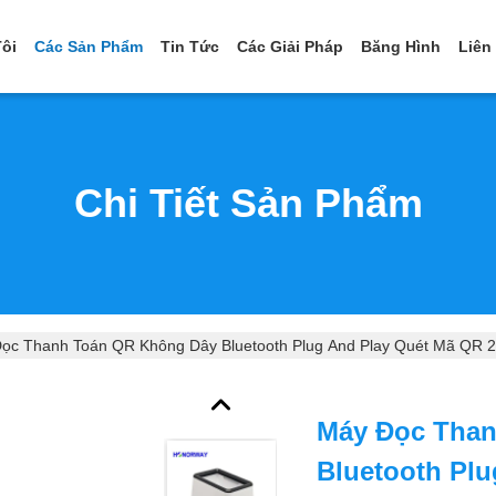
ôi
Các Sản Phẩm
Tin Tức
Các Giải Pháp
Băng Hình
Liên
Chi Tiết Sản Phẩm
ọc Thanh Toán QR Không Dây Bluetooth Plug And Play Quét Mã QR 2
Máy Đọc Tha
Bluetooth Pl