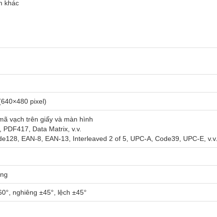
h khác
640×480 pixel)
mã vạch trên giấy và màn hình
 PDF417, Data Matrix, v.v.
e128, EAN-8, EAN-13, Interleaved 2 of 5, UPC-A, Code39, UPC-E, v.v
ắng
0°, nghiêng ±45°, lệch ±45°