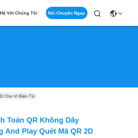
Nói Chuyện Ngay.
 Hệ Với Chúng Tôi
D Cho Ví Điện Tử
nh Toán QR Không Dây
ug And Play Quét Mã QR 2D