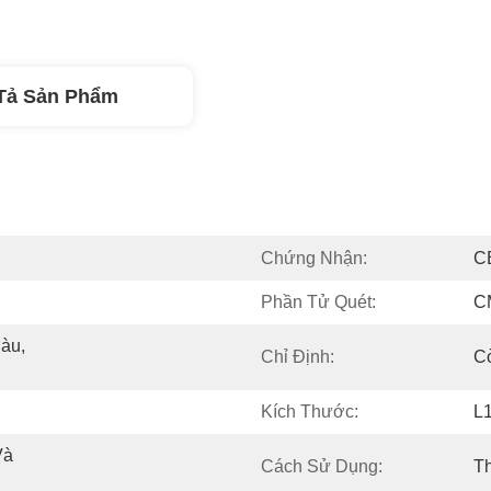
Tả Sản Phẩm
Chứng Nhận:
C
Phần Tử Quét:
C
àu, 
Chỉ Định:
C
Kích Thước:
L
à 
Cách Sử Dụng:
T