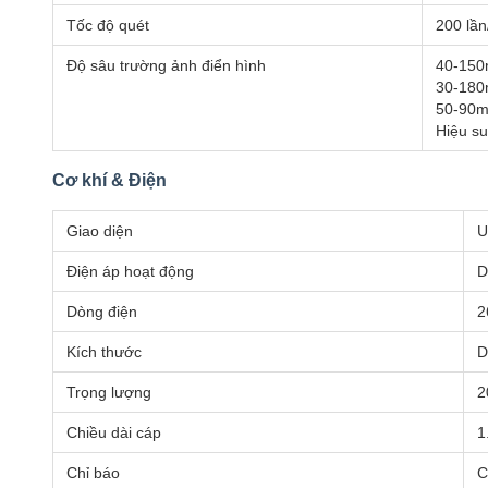
Tốc độ quét
200 lần
Độ sâu trường ảnh điển hình
40-150
30-180
50-90m
Hiệu su
Cơ khí & Điện
Giao diện
U
Điện áp hoạt động
D
Dòng điện
2
Kích thước
D
Trọng lượng
2
Chiều dài cáp
1
Chỉ báo
C