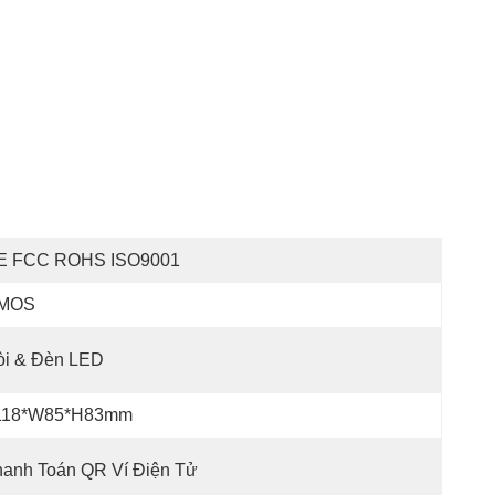
E FCC ROHS ISO9001
MOS
òi & Đèn LED
118*W85*H83mm
hanh Toán QR Ví Điện Tử