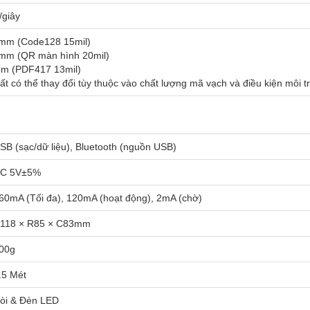
/giây
mm (Code128 15mil)
mm (QR màn hình 20mil)
m (PDF417 13mil)
ất có thể thay đổi tùy thuộc vào chất lượng mã vạch và điều kiện môi 
SB (sạc/dữ liệu), Bluetooth (nguồn USB)
C 5V±5%
60mA (Tối đa), 120mA (hoạt động), 2mA (chờ)
118 × R85 × C83mm
00g
.5 Mét
òi & Đèn LED