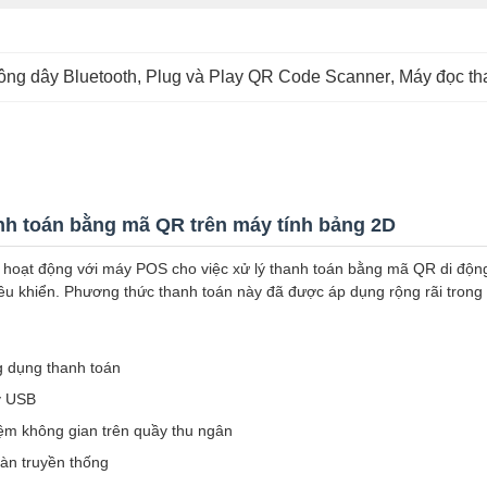
ông dây Bluetooth
, 
Plug và Play QR Code Scanner
, 
Máy đọc t
nh toán bằng mã QR trên máy tính bảng 2D
oạt động với máy POS cho việc xử lý thanh toán bằng mã QR di động. 
ều khiển. Phương thức thanh toán này đã được áp dụng rộng rãi trong 
g dụng thanh toán
ây USB
kiệm không gian trên quầy thu ngân
bàn truyền thống