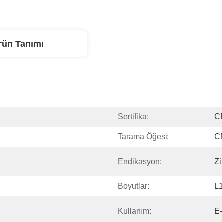
rün Tanımı
Sertifika:
C
Tarama Öğesi:
C
 
Endikasyon:
Zi
Boyutlar:
L
Kullanım:
E