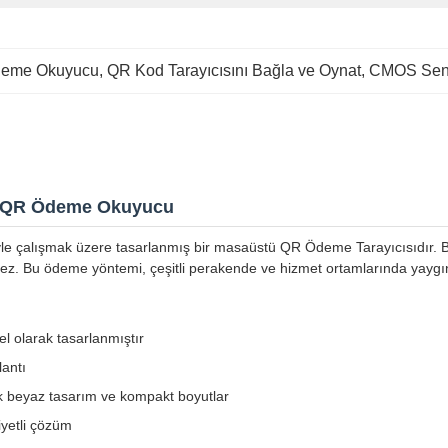
deme Okuyucu
, 
QR Kod Tarayıcısını Bağla ve Oynat
, 
CMOS Sen
h QR Ödeme Okuyucu
e çalışmak üzere tasarlanmış bir masaüstü QR Ödeme Tarayıcısıdır. Blu
rmez. Bu ödeme yöntemi, çeşitli perakende ve hizmet ortamlarında yaygı
 olarak tasarlanmıştır
lantı
ık beyaz tasarım ve kompakt boyutlar
yetli çözüm