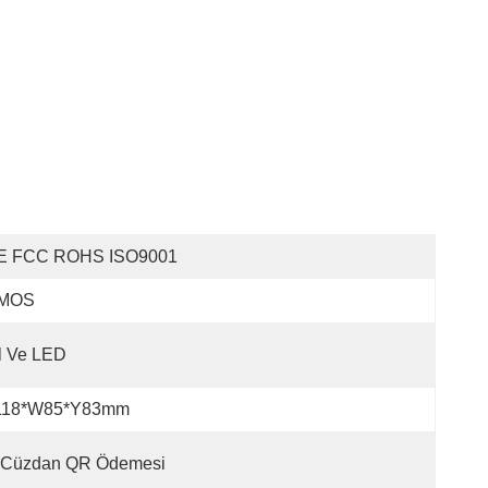
E FCC ROHS ISO9001
MOS
l Ve LED
118*W85*Y83mm
-Cüzdan QR Ödemesi