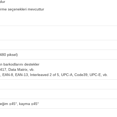
udur
tirme seçenekleri mevcuttur
80 piksel)
n barkodlarını destekler
17, Data Matrix, vb.
 EAN-8, EAN-13, Interleaved 2 of 5, UPC-A, Code39, UPC-E, vb.
 eğim ±45°, kayma ±45°