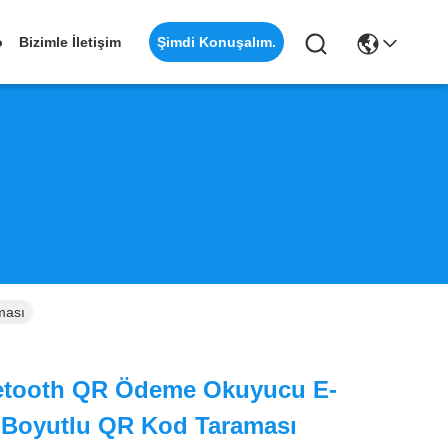
Şimdi Konuşalım.
o
Bizimle İletişim
ması
etooth QR Ödeme Okuyucu E-
 Boyutlu QR Kod Taraması