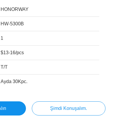
HONORWAY
HW-5300B
1
$13-16/pcs
T/T
Ayda 30Kpc.
Alın
Şimdi Konuşalım.