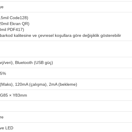
ye
5mil Code128)
0mil Ekran QR)
mil PDF417)
arkod kalitesine ve çevresel koşullara göre değişiklik gösterebilir
rj/veri), Bluetooth (USB güç)
±5%
(Maks), 120mA (çalışma), 2mA (bekleme)
 G85 × Y83mm
re
 ve LED