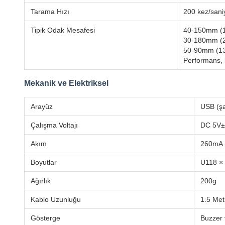
Tarama Hızı
200 kez/sani
Tipik Odak Mesafesi
40-150mm (1
30-180mm (2
50-90mm (13
Performans, b
Mekanik ve Elektriksel
Arayüz
USB (şa
Çalışma Voltajı
DC 5V
Akım
260mA 
Boyutlar
U118 ×
Ağırlık
200g
Kablo Uzunluğu
1.5 Met
Gösterge
Buzzer