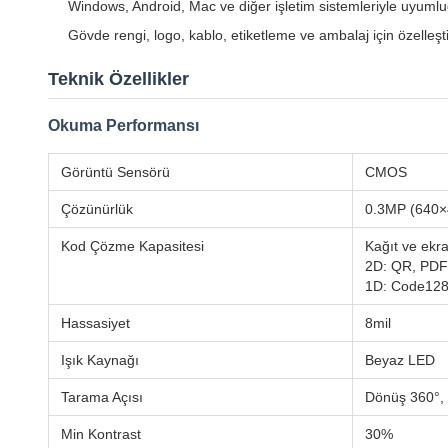
Windows, Android, Mac ve diğer işletim sistemleriyle uyuml
Gövde rengi, logo, kablo, etiketleme ve ambalaj için özelleş
Teknik Özellikler
Okuma Performansı
Görüntü Sensörü
CMOS
Çözünürlük
0.3MP (640×4
Kod Çözme Kapasitesi
Kağıt ve ekra
2D: QR, PDF4
1D: Code128,
Hassasiyet
8mil
Işık Kaynağı
Beyaz LED
Tarama Açısı
Dönüş 360°,
Min Kontrast
30%