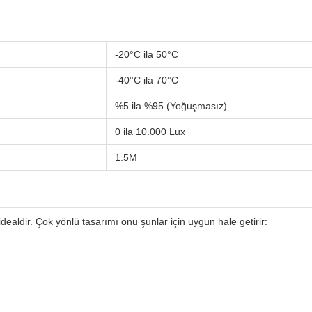
-20°C ila 50°C
-40°C ila 70°C
%5 ila %95 (Yoğuşmasız)
0 ila 10.000 Lux
1.5M
aldir. Çok yönlü tasarımı onu şunlar için uygun hale getirir: