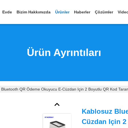
Evde
Bizim Hakkımızda
Ürünler
Haberler
Çözümler
Vide
Ürün Ayrıntıları
 Bluetooth QR Ödeme Okuyucu E-Cüzdan Için 2 Boyutlu QR Kod Tara
Kablosuz Blu
Cüzdan Için 2