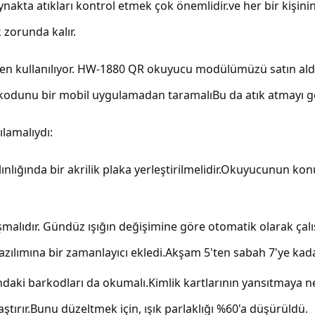
aynakta atıkları kontrol etmek çok önemlidir.ve her bir kişin
 zorunda kalır.
 zaten kullanılıyor. HW-1880 QR okuyucu modülümüzü satın aldı
 QR kodunu bir mobil uygulamadan taramalıBu da atık atmayı ge
ılamalıydı:
ığında bir akrilik plaka yerleştirilmelidir.Okuyucunun k
ıdır. Gündüz ışığın değişimine göre otomatik olarak çalıştır
azılımına bir zamanlayıcı ekledi.Akşam 5'ten sabah 7'ye kadar
rındaki barkodları da okumalı.Kimlik kartlarının yansıtmay
ştırır.Bunu düzeltmek için, ışık parlaklığı %60'a düşürüldü.