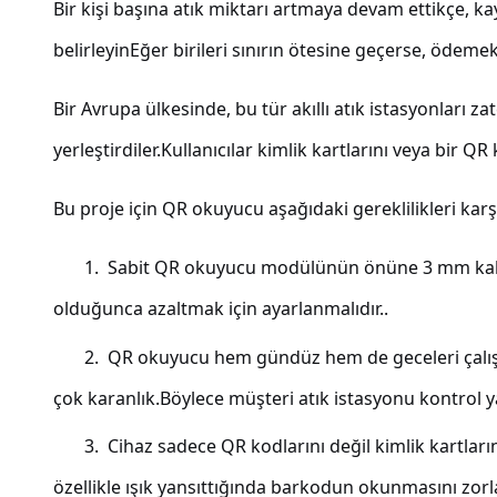
Bir kişi başına atık miktarı artmaya devam ettikçe, k
belirleyinEğer birileri sınırın ötesine geçerse, ödemek
Bir Avrupa ülkesinde, bu tür akıllı atık istasyonları
yerleştirdiler.Kullanıcılar kimlik kartlarını veya bir
Bu proje için QR okuyucu aşağıdaki gereklilikleri karş
1.
Sabit QR okuyucu modülünün önüne 3 mm kalınl
olduğunca azaltmak için ayarlanmalıdır..
2.
QR okuyucu hem gündüz hem de geceleri çalışmal
çok karanlık.Böylece müşteri atık istasyonu kontrol y
3.
Cihaz sadece QR kodlarını değil kimlik kartla
özellikle ışık yansıttığında barkodun okunmasını zorla