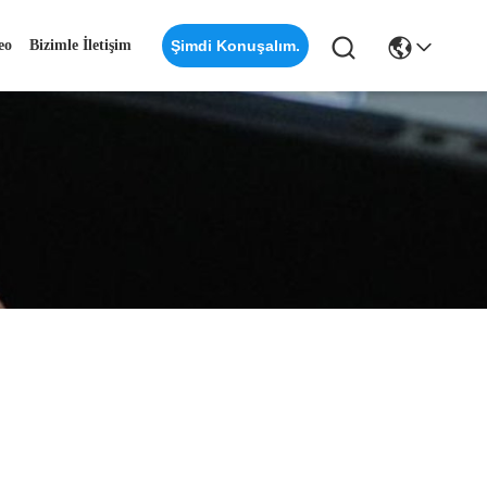
eo
Bizimle İletişim
Şimdi Konuşalım.