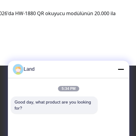
r. 2026'da HW-1880 QR okuyucu modülünün 20.000 ila
Land
5:34 PM
Adresimiz
Good day, what product are you looking 
Adres
for?
Çin'in Guangming ilçesi, Shenzhen şehrindeki Kingsino
binasının 10. katı.
Tel