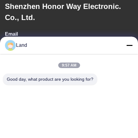
Shenzhen Honor Way Electronic.
Co., Ltd.
Email
Land
land@szhw-tech.com
9:57 AM
Nuestra dirección
Good day, what product are you looking for?
Dirección
10.º piso, edificio Kingsino, distrito de Guangming, ciudad de
Shenzhen, China
Teléfono
0086-755-23284669