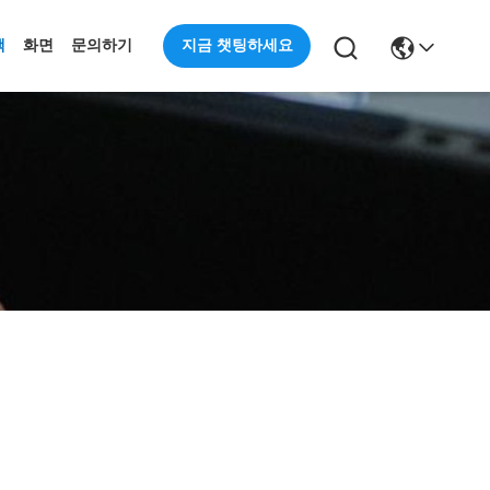
지금 챗팅하세요
책
화면
문의하기