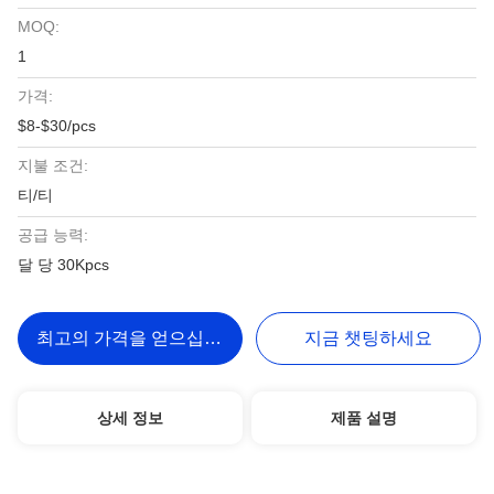
MOQ:
1
가격:
$8-$30/pcs
지불 조건:
티/티
공급 능력:
달 당 30Kpcs
최고의 가격을 얻으십시오
지금 챗팅하세요
상세 정보
제품 설명