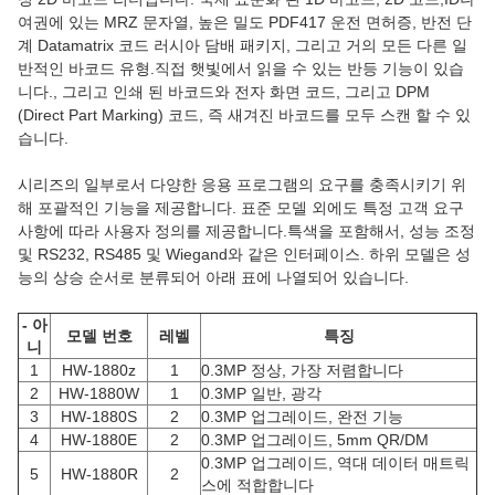
여권에 있는 MRZ 문자열, 높은 밀도 PDF417 운전 면허증, 반전 단
계 Datamatrix 코드 러시아 담배 패키지, 그리고 거의 모든 다른 일
반적인 바코드 유형.직접 햇빛에서 읽을 수 있는 반등 기능이 있습
니다., 그리고 인쇄 된 바코드와 전자 화면 코드, 그리고 DPM
(Direct Part Marking) 코드, 즉 새겨진 바코드를 모두 스캔 할 수 있
습니다.
시리즈의 일부로서 다양한 응용 프로그램의 요구를 충족시키기 위
해 포괄적인 기능을 제공합니다. 표준 모델 외에도 특정 고객 요구
사항에 따라 사용자 정의를 제공합니다.특색을 포함해서, 성능 조정
및 RS232, RS485 및 Wiegand와 같은 인터페이스. 하위 모델은 성
능의 상승 순서로 분류되어 아래 표에 나열되어 있습니다.
- 아
모델 번호
레벨
특징
니
1
HW-1880z
1
0.3MP 정상, 가장 저렴합니다
2
HW-1880W
1
0.3MP 일반, 광각
3
HW-1880S
2
0.3MP 업그레이드, 완전 기능
4
HW-1880E
2
0.3MP 업그레이드, 5mm QR/DM
0.3MP 업그레이드, 역대 데이터 매트릭
5
HW-1880R
2
스에 적합합니다