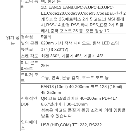
디코딩 능
텍, 한신 등
력
1D: EAN13,EAN8,UPC-A,UPC-E0,UPC-
E1,Code128,Code39,Code93,CodaBar,간간 2
개 5,산업 25,매트릭스 2개 5,코드11,MSI 플레
시,RSS-14,한정 RSS,확대 RSS,표준 2개 5,플
레시,중국 포스트 25 등. 모든 정상 1D
정확성
5밀리
읽기 성
빛의 근원
620nm 가시 적색 다이오드, 흰색 LED 조명
능
뷰앵글
37°(H) x28°(V)
스캔 각도
회전 360°, 기울기 45°, 기울기 45°
미니 콘트
25%
라스트
트리거 모
수동, 연속, 운동 감지, 호스트 모드 등
드
EAN13 (13mil) 40-200mm 코드 128 ((15mil)
45-250mm
전형적인
QR 코드 15밀리미터 40~200mm PDF417
DOF
6.67밀리미터 30~130mm
성능은 바코드 품질과 환경 조건에 의해 영향을
받을 수 있습니다.
인터페이
USB (HID,COM) TTL232, RS232
스