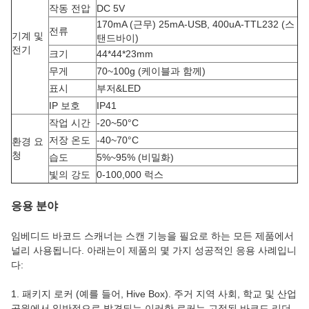
작동 전압
DC 5V
170mA (근무) 25mA-USB, 400uA-TTL232 (스
전류
기계 및
탠드바이)
전기
크기
44*44*23mm
무게
70~100g (케이블과 함께)
표시
부저&LED
IP 보호
IP41
작업 시간
-20~50°C
저장 온도
-40~70°C
환경 요
청
습도
5%~95% (비밀화)
빛의 강도
0-100,000 럭스
응용 분야
임베디드 바코드 스캐너는 스캔 기능을 필요로 하는 모든 제품에서
널리 사용됩니다. 아래는이 제품의 몇 가지 성공적인 응용 사례입니
다:
1. 패키지 로커 (예를 들어, Hive Box). 주거 지역 사회, 학교 및 산업
공원에서 일반적으로 발견되는 이러한 로커는 고정된 바코드 리더