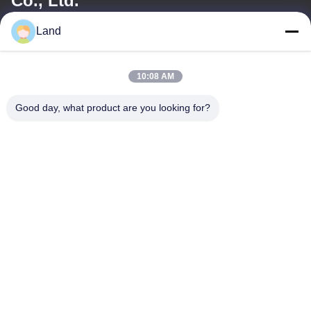
Co., Ltd.
Land
이메일
land@szhw-tech.com
10:08 AM
Good day, what product are you looking for?
우리 주소
주소
10층 킹시노 빌딩, 광명구, 센센 시, 중국
Tel
0086-755-23284669
개인 정보 정책
|
사이트맵