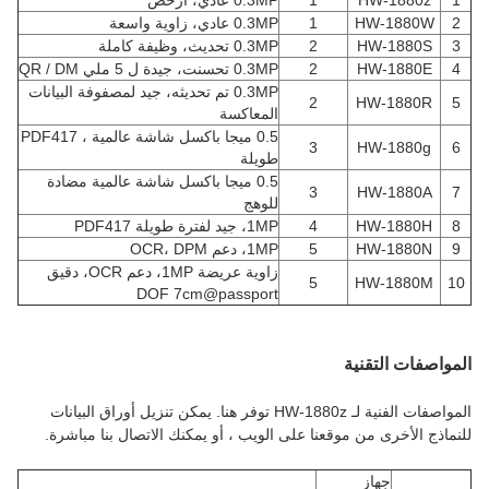
1
HW-1880z
1
0.3MP عادي، أرخص
2
HW-1880W
1
0.3MP عادي، زاوية واسعة
3
HW-1880S
2
0.3MP تحديث، وظيفة كاملة
4
HW-1880E
2
0.3MP تحسنت، جيدة ل 5 ملي QR / DM
0.3MP تم تحديثه، جيد لمصفوفة البيانات
2
HW-1880R
5
المعاكسة
0.5 ميجا باكسل شاشة عالمية ، PDF417
3
HW-1880g
6
طويلة
0.5 ميجا باكسل شاشة عالمية مضادة
3
HW-1880A
7
للوهج
8
HW-1880H
4
1MP، جيد لفترة طويلة PDF417
9
HW-1880N
5
1MP، دعم OCR، DPM
زاوية عريضة 1MP، دعم OCR، دقيق
5
HW-1880M
10
DOF 7cm@passport
المواصفات التقنية
المواصفات الفنية لـ HW-1880z توفر هنا. يمكن تنزيل أوراق البيانات
للنماذج الأخرى من موقعنا على الويب ، أو يمكنك الاتصال بنا مباشرة.
جهاز