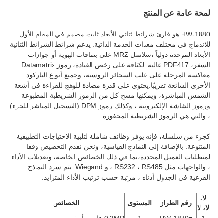
لمحة عامة عن المنتج
HW-1880 هو قارئ شرائط ثنائي الأبعاد ثابت مصمم في المقام الأول
للاندماج في مختلف معدات الخدمة الذاتية. يدعم شرائط الشرائط الثنائية
الأبعاد الموحدة دولياً ،سلاسل MRZ على بطاقات الهوية أو جوازات
السفر، PDF417 عالية الكثافة على رخص القيادة، رموز Datamatrix
معاكسة المرحلة على علب السجائر الروسية، وجميع أنواع الباركود
الأخرى الشائعة تقريبًا.يحتوي على قدرة مضادة للوهج للقراءة في أشعة
الشمس المباشرة، ويمكنها مسح كل من الرموز الشريطية المطبوعة
ورموز الشاشة الإلكترونية ، وكذلك رموز DPM (التسجيل المباشر للجزء)
، والتي هي الرموز الشريطية المحفورة.
كجزء من سلسلة، فإنه يوفر وظائف شاملة لتلبية الاحتياجات التطبيقية
المتنوعة. بالإضافة إلى النماذج القياسية، ونحن نقدم التخصيص وفقا
لمتطلبات العميل المحددة،بما في ذلك الخصائص الخاصة، وتعديلات الأداء
، والواجهات مثل RS232 ، RS485 ، و Wiegand. يتم سرد النماذج
الفرعية في الجدول أدناه ، مرتبة حسب ترتيب الأداء المتزايد.
لا،
رقم الطراز
المستوى
الخصائص
لا، لا