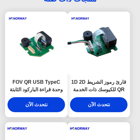
قارئ رموز الشريط 1D 2D
FOV QR USB TypeC
QR للكيوسك ذات الخدمة
وحدة قراءة الباركود الثابتة
الذاتية
مع التصميم المدمج واسع
نتحدث الآن
النطاق
نتحدث الآن