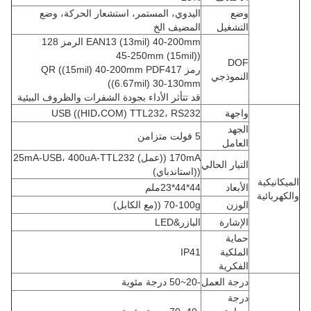
وضع
اليدوي، المستمر، استشعار الحركة، وضع
التشغيل
المضيف الخ
EAN13 (13mil) 40-200mm الرمز 128
((15mil) 45-250mm
DOF
رمز QR ((15mil) 40-200mm PDF417
النموذجي
((6.67mil) 30-130mm
قد تتأثر الأداء بجودة الشفرات والظروف البيئية
واجهة
USB ((HID،COM) TTL232، RS232
الجهد
5 فولت متزامن
العامل
170mA ((عمل) 25mA-USB، 400uA-TTL232
التيار الحالي
((استاندباي)
الميكانيكية
الأبعاد
44*44*23ملم
والكهربائية
الوزن
70-100g ((مع الكابل)
الإشارة
البازر&LED
حماية
الملكية
IP41
الفكرية
درجة العمل
-20~50 درجة مئوية
درجة