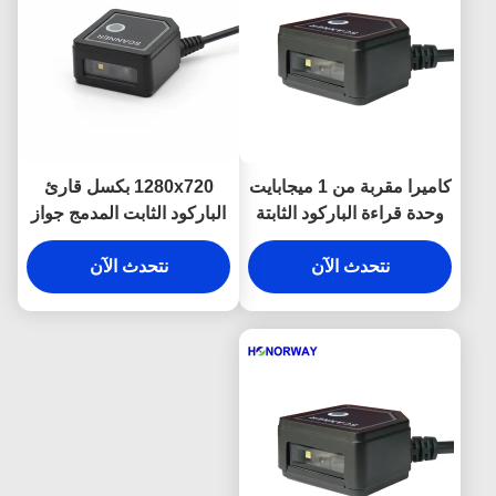
كاميرا مقربة من 1 ميجابايت
1280x720 بكسل قارئ
وحدة قراءة الباركود الثابتة
الباركود الثابت المدمج جواز
مع واجهة UART DB9
سفر OCR ماسح الباركود
RS232
نتحدث الآن
نتحدث الآن
الزاوية العريضة