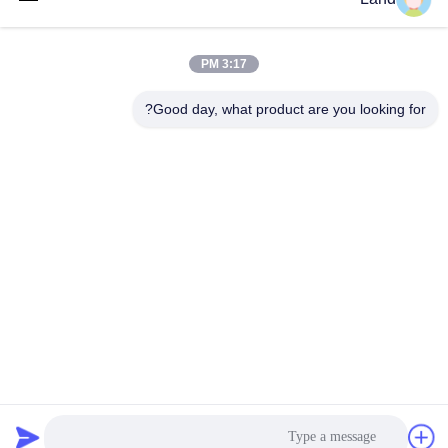
land@szhw-tech.com
3:17 PM
عنواننا
Good day, what product are you looking for?
العنوان
الطابق العاشر من مبنى كينغسينو، منطقة قوانغمينغ، مدينة شينشن،
الصين
الهاتف
0086-755-23284669
سياسة الخصوصية
|
خريطة الموقع
الصين جودة جيدة محرك ماسح الباركود المورد. حقوق الطبع والنشر ©
-2026 Shenzhen Honor Way Electronic. Co., Ltd. جميع الحقوق
محفوظة