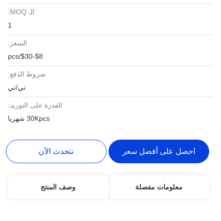
الـ MOQ:
1
السعر:
$8-$30/pcs
شروط الدفع:
تي/تي
القدرة على التوريد:
30Kpcs شهريا
احصل على أفضل سعر
نتحدث الآن
معلومات مفصلة
وصف المنتج