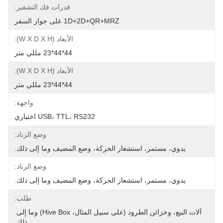
قدرات فك التشفير:
1D+2D+QR+MRZ على جواز السفر
الأبعاد (W X D X H):
44*44*23 مللي متر
الأبعاد (W X D X H):
44*44*23 مللي متر
واجهة:
USB، TTL، RS232 اختياري
وضع الزناد:
يدوي، مستمر، استشعار الحركة، وضع المضيف وما إلى ذلك.
وضع الزناد:
يدوي، مستمر، استشعار الحركة، وضع المضيف وما إلى ذلك.
طلب:
آلات البيع، وخزائن الطرود (على سبيل المثال، Hive Box) وما إلى 
ذلك.