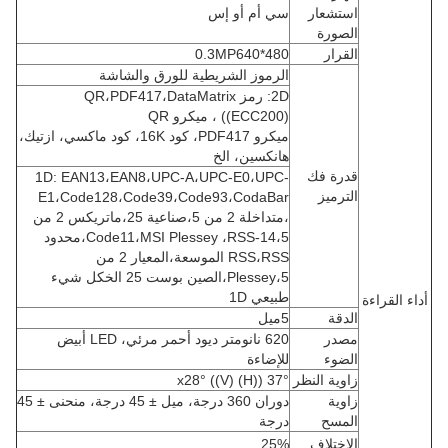
استشعار
سي أم أو إس
الصورة
القرار
0.3MP640*480
الرموز الشريطية للورق والشاشة
2D: رمز QR،PDF417،DataMatrix
((ECC200) ، ميكرو QR
ميكرو PDF417، كود 16K، كود ماكسي، ازتيك،
هانكسين، الخ
قدرة فك
1D: EAN13،EAN8،UPC-A،UPC-E0،UPC-
الترميز
E1،Code128،Code39،Code93،CodaBar
،متداخلة 2 من 5،صناعية 25،ماتريكس 2 من
5،Code11،MSI Plessey ،RSS-14،محدود
RSS،RSS الموسعة،المعيار 2 من
5،Plessey،الصين بوست 25 الخكل شيء
طبيعي 1D
أداء القراءة
الدقة
5ميل
مصدر
620 نانومتر ديود أحمر مرئي، LED أبيض
الضوء
للإضاءة
زاوية النظر
37° ((H) x28° ((V)
زاوية
دوران 360 درجة، ميل ± 45 درجة، منحنى ± 45
المسح
درجة
الاختلاف
25%