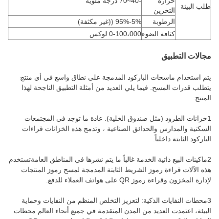
حرارة
-40~70 درجة مئوية
طلب البيئة
التخزين
الرطوبة
5%-95% ((غير مكثفة)
كثافة الضوء
0-100،000 لوكس
مجالات التطبيق
يتم استخدام ماسحات الباركود المدمجة على نطاق واسع في أي منتج
يتطلب قدرات المسح. فيما يلي العديد من أمثلة التطبيق الناجحة لهذا
المنتج:
1خزانات الطرود (مثل صندوق الخلية). عادة ما توجد في المجتمعات
السكنية والمدارس والحدائق الصناعية ، وتدمج هذه الخزانات قراءات
الباركود الثابتة داخلياً.
2ماكينات البيع ذاتية الخدمة غالباً ما يتم نشرها في المناطق العامةتستخدم
هذه الآلات قراءة رموز الشريط الثابتة المدمجة لمسح رموز المنتجات
لإدارة المخزون وقراءة رموز QR على هواتف العملاء للدفع.
3محطات النفايات الذكية: لتعزيز التخلص المنظم من النفايات وحماية
البيئة، اعتمدت العديد من المدن المتقدمة في جميع أنحاء العالم محطات