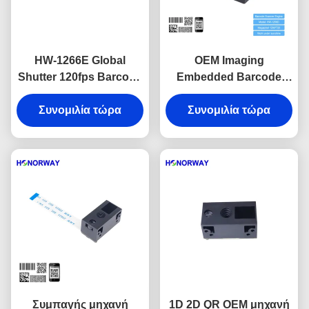
HW-1266E Global
OEM Imaging
Shutter 120fps Barcode
Embedded Barcode
Scanner Engine with
Scanner Engine QR
Anti-Glare Solution for
Συνομιλία τώρα
Barcode Scan Engine
Συνομιλία τώρα
Sunlight Readable
Αντί λάμψης
Reflective Surfaces
Συμπαγής μηχανή
1D 2D QR OEM μηχανή