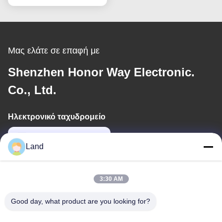
Μας ελάτε σε επαφή με
Shenzhen Honor Way Electronic.
Co., Ltd.
Ηλεκτρονικό ταχυδρομείο
land@szhw-tech.com
Land
Η διεύθυνσή μας
3:30 AM
Διεύθυνση
Good day, what product are you looking for?
10ος όροφος, κτίριο Kingsino, περιοχή Guangming, πόλη
Shenzhen, Κίνα