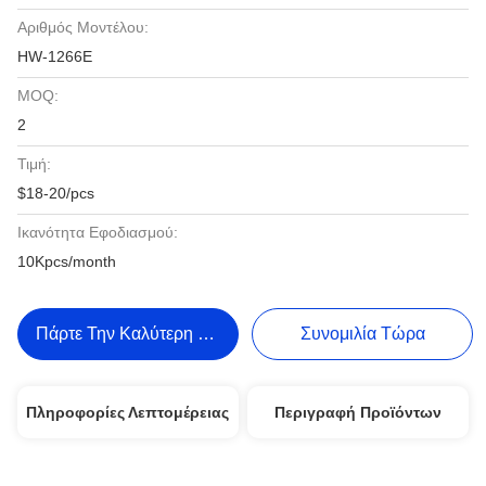
Αριθμός Μοντέλου:
HW-1266E
MOQ:
2
Τιμή:
$18-20/pcs
Ικανότητα Εφοδιασμού:
10Kpcs/month
Πάρτε Την Καλύτερη Τιμή
Συνομιλία Τώρα
Πληροφορίες Λεπτομέρειας
Περιγραφή Προϊόντων