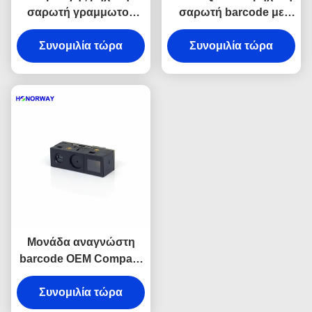
σαρωτή γραμμωτού
σαρωτή barcode με
κώδικα OEM 1D 2D,
TTL USB για λιανικά
μονάδα ανάγνωσης
Συνομιλία τώρα
Συνομιλία τώρα
σούπερ μάρκετ
κώδικα QR 0.3MP Pixels
Μονάδα αναγνώστη
barcode OEM Compact
Mini με τροφοδοσία
3.3V και πάχος 6.8mm
Συνομιλία τώρα