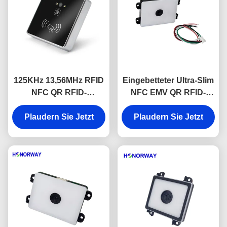
125KHz 13,56MHz RFID
Eingebetteter Ultra-Slim
NFC QR RFID-
NFC EMV QR RFID-
Lesegerät mit fester
Leser für mobile
Montage für moderne
Plaudern Sie Jetzt
Plaudern Sie Jetzt
Zahlungen und
Zugangskontrolle
Zugangskontrolle