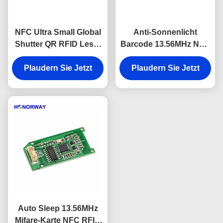
NFC Ultra Small Global
Anti-Sonnenlicht
Shutter QR RFID Leser
Barcode 13.56MHz NFC
Modul für Türschloss
QR RFID Lesegerät mit
Plaudern Sie Jetzt
und Zahlung
Serienanschluss für
Plaudern Sie Jetzt
Drehscheiben
Auto Sleep 13.56MHz
Mifare-Karte NFC RFID