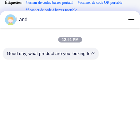
Étiquettes:
#
lecteur de codes-barres portatif
#
scanner de code QR portable
#
Scanner de code à barres portable
Land
Vidéo description:
Dans cette vidéo, nous présentons en profondeur le lecteur de codes-barres
Bluetooth portable HW-6290. Vous assisterez à une démonstration de sa
12:51 PM
technologie d'imagerie CMOS avancée pour une lecture rapide des codes-barres
1D et 2D, découvrirez ses options de connectivité sans fil polyvalentes,
Good day, what product are you looking for?
notamment Bluetooth et RF 2,4 GHz, et découvrirez comment son écran intégré,
son stockage hors ligne et sa batterie longue durée le rendent idéal pour les
applications de logistique, d'entreposage et de vente au détail.
Vidéos Relatives
00:42
02:10
Le HW-3386D présente une
Shenzhen Honor Way Electronic.Co.,