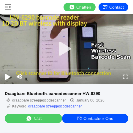
Chatten
Contact
Draagbare Bluetooth-barcodescanner HW-6290
draagbare streepjescodescanner
January 06, 2026
Keyword:
draagbare streepjescodescanner
Chat
Contacteer Ons