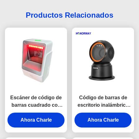
Productos Relacionados
Escáner de código de
Código de barras de
barras cuadrado con
escritorio inalámbrico
sensor automático para
Bluetooth Escáner de
mesa 1D 2D QR para
Ahora Charle
manos libres 1D 2D QR
Ahora Charle
tiendas de
para el pago al por
supermercados
menor