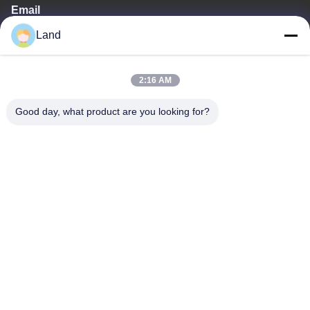
Email
Land
land@szhw-tech.com
2:16 AM
Nuestra dirección
Good day, what product are you looking for?
Dirección
10.º piso, edificio Kingsino, distrito de Guangming, ciudad de
Shenzhen, China
Teléfono
0086-755-23284669
Políticas de privacidad
|
Mapa del Sitio