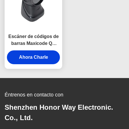
Escáner de códigos de
barras Maxicode QR
Global Shutter 5mil de
escritorio para
Ahora Charle
minoristas POS y
almacenes
Éntrenos en contacto con
Shenzhen Honor Way Electronic.
Co., Ltd.