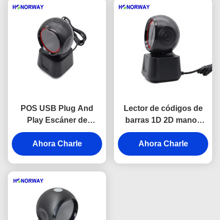
POS USB Plug And
Lector de códigos de
Play Escáner de
barras 1D 2D manos
códigos de barras de
libres de escritorio para
escritorio con tolerancia
Ahora Charle
tiendas de comestibles /
Ahora Charle
al movimiento Pago QR
sistemas de punto de
minorista
venta