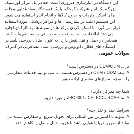
این دستگاه در انبارسازی ضروری است، چه در یک مرکز لوژستیک
بزرگ، یک انبار شرکت کوچک، یا یک فروشگاه مواد غذایی محله،
برای اسکن واردات و خروج کالاها و انجام انبار استفاده می شود.
این سیستم اغلب در بیمارستان ها و مراکز پزشکی مورد استفاده
قرار می گیرد. با اسکن کردن بارکد ها در نمونه ها، به کارکنان اجازه
می دهد اطلاعات را به سرعت و به درستی به سیستم وارد کنند.
همچنین در حمل و نقل نقش دارد، به عنوان مثال، بررسی بلیط در
ایستگاه های قطار / اتوبوس و بررسی اسناد مسافرتی در گمرک.
سوالات عمومی
برای OEM/ODM در دسترس است؟
A: بله، OEM / ODM در دسترس هستند، ما می توانیم خدمات سفارشی
را با توجه به نیازهای مشتری ارائه دهیم.
شما چه مدرکي داريد؟
A: ما ISO9001، CE، FCC، ROSH، و غیره داریم.
شرايط حمل و نقل چيه؟
A: نمونه با اکسپرس بین المللی برای تحویل سریع. و سفارش عمده می
تواند از طریق دریا یا هوایی باشد تا هزینه حمل و نقل را کاهش دهد.