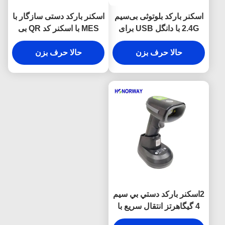
اسکنر بارکد بلوتوثی بی‌سیم
اسکنر بارکد دستی سازگار با
2.4G با دانگل USB برای
MES با اسکنر کد QR بی
سیستم عامل‌های هوشمند
سیم 2 اینچی
اندروید و اپل
حالا حرف بزن
حالا حرف بزن
2اسکنر بارکد دستي بي سيم
4 گيگاهرتز انتقال سريع با
باتري 2600 ميلي آمپر