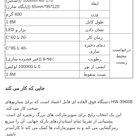
170*65*100mm ((اسکنر)
ابعاد
120*95*65mm ((پایگاه شارژ)
وزن
400 گرم
طول کابل
1.8M
نشان دادن
بزار و LED
زمان کار
-20 تا 60
°C
دمای ذخیره
-40 تا 85
°C
درخواست
سازی
محیط
رطوبت
۵-۹۵٪ ((غیر فشرده سازی)
زیست
ایمنی از نور
0 تا 100000 لوکس
تست سقوط
1.8M
جایی که کار می کند
HW-3960B دستگاه فوق العاده ای قابل اعتماد است که برای سناریوهای
سخت کار می کند.
این یک انتخاب رایج برای سوپرمارکت های بزرگ زنجیره ای است.
پشتیبانی از تقریبا تمام استانداردهای بارکد جهانی، آن را سریع
رمزگشایی می کند و به سوپرمارکت ها کمک می کند تا کارآمدتر
باشند.