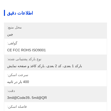
اطلاعات دقیق
محل منبع:
چین
گواهی:
CE FCC ROHS ISO9001
نوع بارکد پشتیبانی شده:
بارکد 1 بعدی، کد 2 بعدی، بارکد کاغذ و صفحه نمایش
سرعت اسکن:
400 بار در ثانیه
دقت:
3mil@code39، 5mil@QR
فاصله اسکن: