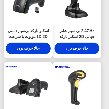
2.4GHz بی سیم شاتر
اسکنر بارکد بی‌سیم دستی
جهانی 2D اسکنر بارکد
1D 2D بلوتوث با سرعت
دستی با باتری 2200mAH
قابل تنظیم برای پرداخت
OEM
حالا حرف بزن
QR
حالا حرف بزن