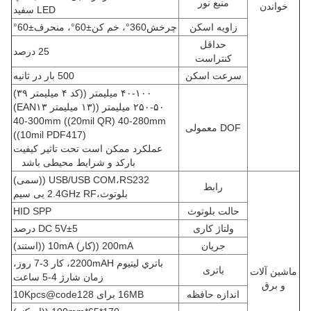
منبع نور
خواندن
LED سفید
زاویه اسکن
چرخش360
°
، خم کن
±
60
°
، منحرف
±
60
°
حداقل
25 درصد
کنتراست
سرعت اسکن
500 بار در ثانیه
۴۰-۱۰۰ میلیمتر ((کد ۴ میلیمتر ۳۹)
۵۰-۲۵۰ میلیمتر ((۱۳ میلیمتر EAN۱۳)
40-300mm ((20mil QR) 40-280mm
DOF معمولی
((10mil PDF417)
عملکرد ممکن است تحت تاثیر کیفیت
بارکد و شرایط محیطی باشد
USB/USB COM،RS232 ((سمی)
رابط
بلوتوث،2.4GHz RF بی سیم
حالت بلوتوث
HID SPP
ولتاژ کاری
5 درصد
±
DC 5V
جریان
200mA ((کار) 10mA ((استند)
باتري ليتيوم 2200mAH، کار 3-7 روز،
باتری
ماشین آلات
زمان شارژ 4-5 ساعت
و برق
اندازه حافظه
16MB برای 10Kpcs@code128