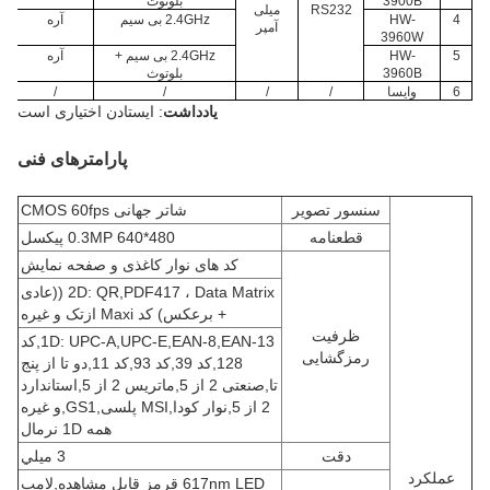
3900B
بلوتوث
RS232
میلی
4
HW-
2.4GHz بی سیم
آره
آمپر
3960W
5
HW-
2.4GHz بی سیم +
آره
3960B
بلوتوث
6
وایسا
/
/
/
/
یادداشت
: ایستادن اختیاری است
پارامترهای فنی
سنسور تصویر
شاتر جهانی CMOS 60fps
قطعنامه
0.3MP 640*480 پیکسل
کد های نوار کاغذی و صفحه نمایش
2D: QR,PDF417 ، Data Matrix ((عادی
+ برعکس) کد Maxi ازتک و غیره
ظرفیت
EAN-13
,
EAN-8
,
UPC-E
,
UPC-A
1D:
,
کد
رمزگشایی
128
,
کد 39
,
کد 93
,
کد 11
,
دو تا از پنج
تا
,
صنعتی 2 از 5
,
ماتریس 2 از 5
,
استاندارد
2 از 5
,
نوار کودا
,
MSI پلسی
,
GS1
,
و غیره
همه 1D نرمال
دقت
3 ميلي
عملکرد
617nm LED قرمز قابل مشاهده
,
لامپ