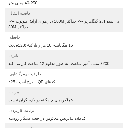
40-250 میلی متر
فاصله انتقال:
بی سیم 2.4 گیگاهرتز --> حداکثر 100M (در هوای آزاد)، بلوتوث --> 
حداکثر 50M
حافظه:
16 مگابایت، 10 هزار بارکد@code128
باتری:
2200 میلی آمپر ساعت، به طور مداوم 12 ساعت کار می کند
ظرفیت رمزگشایی:
کدهای QR با نرخ آسیب 25٪
مزیت:
عملکردهای چندگانه در یک، گران نیست
برنامه کاربردی:
کد داده ماتریس معکوس در جعبه سیگار روسیه