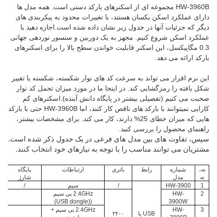
HW-3960B مجموعه ای از اسکنرهای بارکد دستی است. همه مدل ها
دارای عملکرد اسکن یکسان هستند، با تغییرات محدود به پیکربندی های
دیگر که جزئیات آنها در جدول زیر نشان داده شده است.
اجازه دهید با
عملکرد اسکن شروع کنیم. مجهز به یک دوربین و سنسور نوردهی جهانی
0.3 مگاپیکسل، این اسکنر قابلیت خواندن سطح بالا را برای اسکنرهای
بارکد ارائه می دهد.
این نرم افزار می تواند به سرعت کد های نوار شکسته، شکسته یا تغییر
شکل یافته را رمزگشایی کند. در اینجا ما در مورد میزان تحمل کد نوار
صحبت می کنیم (تفصیلی بیشتر در پایگاه دانش آینده).اسکنرهای کم
کارایی نمیتوانند با بارکد های ناقص کار کنند، اما HW-3960B حتی با بارکد
هایی که میزان خطای 25% دارند، کار می کند. برای مشخصات بیشتر،
راهنمای محصول را بررسی کنید.
سپس، تفاوت های بین مدل های فرعی در یک جدول ذکر شده است.
مشتریان می توانند مناسب را با توجه به نیازهای خود انتخاب کنند.
نه،
شماره
رابط
باتری
ارتباطات
پایگاه
نه
مدل
شارژ
1
HW-3900
/
سیم
/
2
HW-
2.4GHz بی سیم
((USB dongle)
3900W
3
HW-
2.4GHz بی سیم +
USB یا
۲۲۰۰