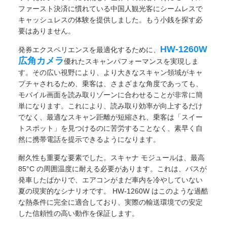
ファースト決済に慣れている中国人観光客にシームレスで
キャッシュレスの体験を提供しました。もう小銭を探す必
要はありません。
HW-1260W
発券エクスペリエンスを最適化するために、
広角カメラ
優れたスキャンパフォーマンスを実現しま
す。その広い視野により、より大きなスキャン領域がキャ
プチャされるため、乗客は、さまざまな角度であっても、
モバイル画面を読み取りゾーンに合わせることが非常に簡
単になります。これにより、読み取り効率が向上するだけ
でなく、最適なスキャン距離が短縮され、乗客は「スイー
トスポット」を見つけるのに苦労することなく、素早く自
然に携帯電話を提示できるようになります。
耐久性も重要な要素でした。スキャナ モジュールは、最高
85°C の周囲温度に耐える必要があります。これは、バスが
発車したばかりで、エアコンがまだ車内を冷やしていない
夏の現実的なシナリオです。 HW-1260W はこのような過酷
な熱条件に完全に適合しており、実際の輸送環境での安定
した信頼性の高い動作を保証します。