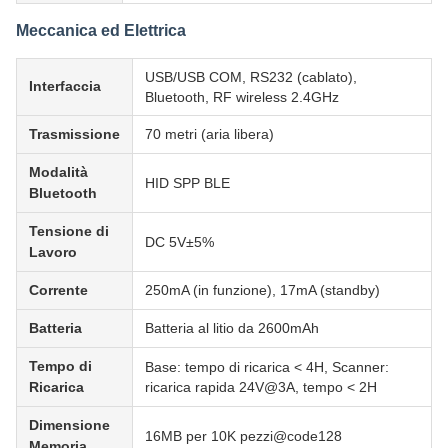
Meccanica ed Elettrica
USB/USB COM, RS232 (cablato),
Interfaccia
Bluetooth, RF wireless 2.4GHz
Trasmissione
70 metri (aria libera)
Modalità
HID SPP BLE
Bluetooth
Tensione di
DC 5V±5%
Lavoro
Corrente
250mA (in funzione), 17mA (standby)
Batteria
Batteria al litio da 2600mAh
Tempo di
Base: tempo di ricarica < 4H, Scanner:
Ricarica
ricarica rapida 24V@3A, tempo < 2H
Dimensione
16MB per 10K pezzi@code128
Memoria