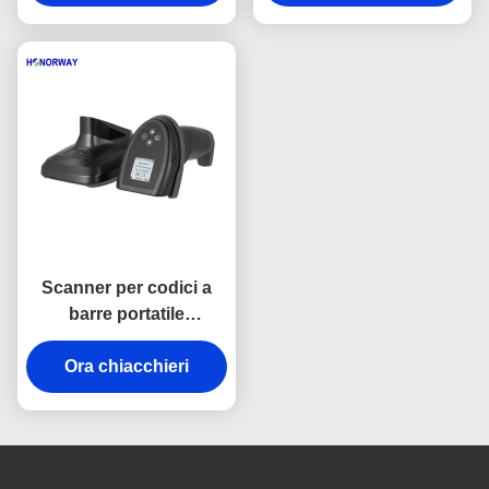
pagamento QR
operativi smart Android
Apple
Scanner per codici a
barre portatile
compatibile MES con
schermo, scanner di
Ora chiacchieri
codici QR wireless da 2
pollici