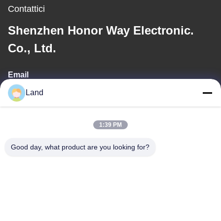
Contattici
Shenzhen Honor Way Electronic.
Co., Ltd.
Email
Land
land@szhw-tech.com
1:39 PM
Il nostro indirizzo
Good day, what product are you looking for?
Indirizzo
10° piano Edificio Kingsino, distretto di Guangming, città di
Shenzhen, Cina
Telefono
0086-755-23284669