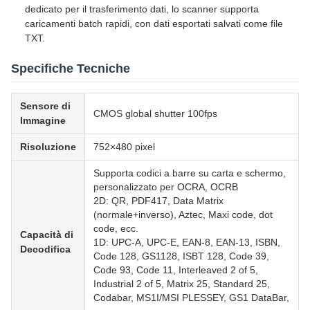
dedicato per il trasferimento dati, lo scanner supporta
caricamenti batch rapidi, con dati esportati salvati come file
TXT.
Specifiche Tecniche
Sensore di
CMOS global shutter 100fps
Immagine
Risoluzione
752×480 pixel
Supporta codici a barre su carta e schermo,
personalizzato per OCRA, OCRB
2D: QR, PDF417, Data Matrix
(normale+inverso), Aztec, Maxi code, dot
code, ecc.
Capacità di
1D: UPC-A, UPC-E, EAN-8, EAN-13, ISBN,
Decodifica
Code 128, GS1128, ISBT 128, Code 39,
Code 93, Code 11, Interleaved 2 of 5,
Industrial 2 of 5, Matrix 25, Standard 25,
Codabar, MS1I/MSI PLESSEY, GS1 DataBar,