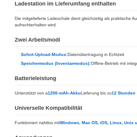
Ladestation im Lieferumfang enthalten
Die mitgelieferte Ladeschale dient gleichzeitig als praktische
aufrechterhalten wird.
Zwei Arbeitsmodi
Sofort-Upload-Modus:
Datenübertragung in Echtzeit
Speichermodus (Inventarmodus):
Offline-Betrieb mit integ
Batterieleistung
Unterstützt von a
1200-mAh-Akku
Lieferung bis zu
12 Stunden 
Universelle Kompatibilität
Funktioniert nahtlos mit
Windows, Mac OS, iOS, Linux, Unix 