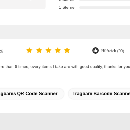
1 Sterne
26
Hilfreich (90)
re than 6 times, every items I take are with good quality, thanks for you
agbares QR-Code-Scanner
Tragbare Barcode-Scanne