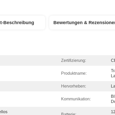
t-Beschreibung
Bewertungen & Rezensione
Zertifizierung:
C
Tr
Produktname:
La
Hervorheben:
La
Bl
Kommunikation:
D
llos 
12
Batterie: