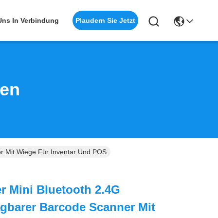
Plaudern Sie Jetzt
 Uns In Verbindung
ten
r Mit Wiege Für Inventar Und POS
 Mini Bluetooth 2.4G
agbarer Barcode Scanner Mit