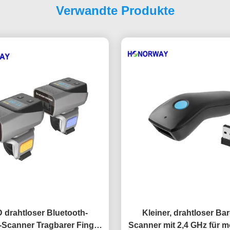
Verwandte Produkte
 drahtloser Bluetooth-
Kleiner, drahtloser Ba
Scanner Tragbarer Finger
Scanner mit 2,4 GHz für m