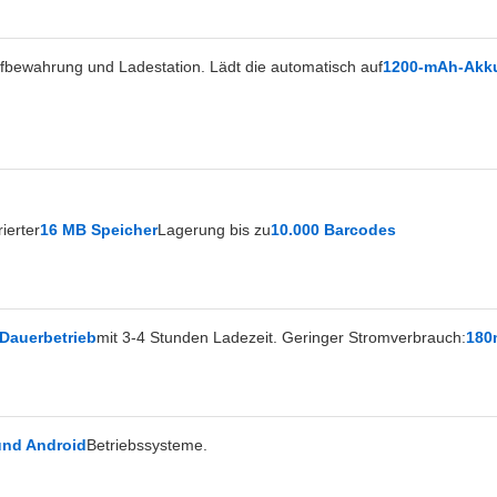
 Aufbewahrung und Ladestation. Lädt die automatisch auf
1200-mAh-Akk
rierter
16 MB Speicher
Lagerung bis zu
10.000 Barcodes
Dauerbetrieb
mit 3-4 Stunden Ladezeit. Geringer Stromverbrauch:
180
und Android
Betriebssysteme.