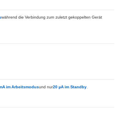
u
während die Verbindung zum zuletzt gekoppelten Gerät
mA im Arbeitsmodus
und nur
20 µA im Standby
.