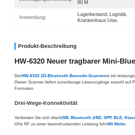
80 M
Lagerbestand, Logistik, 
Anwendung:
Krankenhaus Usw.
Produkt-Beschreibung
HW-6320 Neuer tragbarer Mini-Blu
Der
HW-6320 2D-Bluetooth-Barcode-Scanner
ist ein leistun
Dieser Scanner liefert zuverlässige Lesevorgänge sowohl auf 
Formaten.
Drei-Wege-Konnektivität
Verbinden Sie sich über
USB, Bluetooth (HID, SPP, BLE, Klasse
GHz RF zu einer beeindruckenden Leistung führt
80 Meter
.