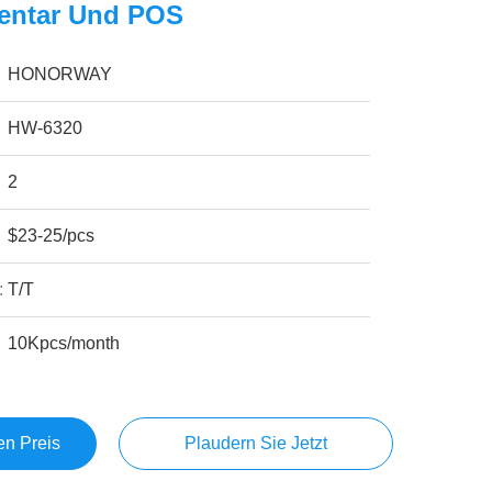
ventar Und POS
HONORWAY
HW-6320
2
$23-25/pcs
:
T/T
10Kpcs/month
en Preis
Plaudern Sie Jetzt