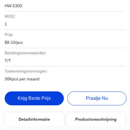
HW-5300
MOQ:
1
Prijs:
$8-10/pcs
Betalingsvoorwaarden:
T/T
Toeleveringsvermogen:
30Kpcs per maand
Krijg Beste Prijs
Praatje Nu
Detailinformatie
Productomschrijving