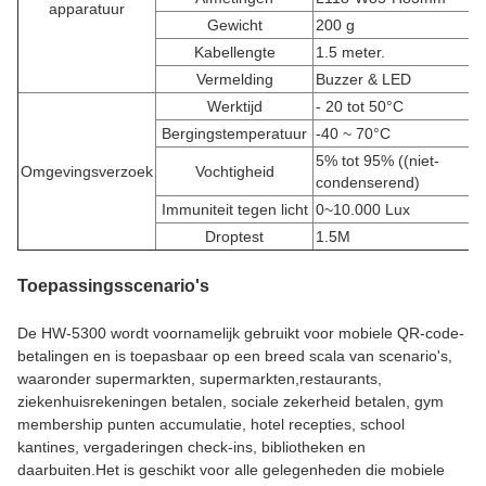
apparatuur
Gewicht
200 g
Kabellengte
1.5 meter.
Vermelding
Buzzer & LED
Werktijd
- 20 tot 50
°C
Bergingstemperatuur
-40 ~ 70
°C
5% tot 95% ((niet-
Omgevingsverzoek
Vochtigheid
condenserend)
Immuniteit tegen licht
0~10.000 Lux
Droptest
1.5M
Toepassingsscenario's
De HW-5300 wordt voornamelijk gebruikt voor mobiele QR-code-
betalingen en is toepasbaar op een breed scala van scenario's,
waaronder supermarkten, supermarkten,restaurants,
ziekenhuisrekeningen betalen, sociale zekerheid betalen, gym
membership punten accumulatie, hotel recepties, school
kantines, vergaderingen check-ins, bibliotheken en
daarbuiten.Het is geschikt voor alle gelegenheden die mobiele