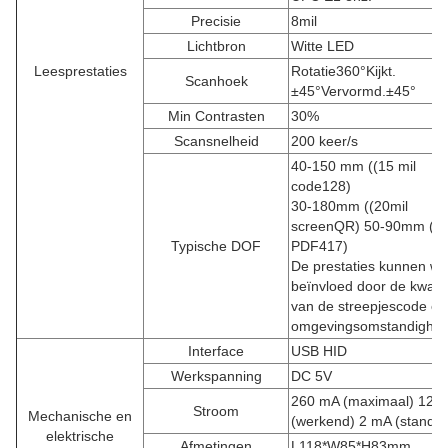
Precisie
8mil
Lichtbron
Witte LED
Leesprestaties
Rotatie360
°
Kijkt.
Scanhoek
±
45
°
Vervormd.
±
45
°
Min Contrasten
30%
Scansnelheid
200 keer/s
40-150 mm ((15 mil
code128)
30-180mm ((20mil
screenQR) 50-90mm ((1
Typische DOF
PDF417)
De prestaties kunnen w
beïnvloed door de kwalite
van de streepjescode en
omgevingsomstandighe
Interface
USB HID
Werkspanning
DC 5V
260 mA (maximaal) 120
Stroom
Mechanische en
(werkend) 2 mA (standb
elektrische
Afmetingen
L118*W85*H83mm