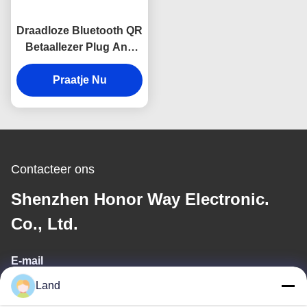
Draadloze Bluetooth QR
Betaallezer Plug And
Play 2D QR Code Scan
Voor E-portemonnee
Praatje Nu
Contacteer ons
Shenzhen Honor Way Electronic.
Co., Ltd.
E-mail
Land
land@szhw-tech.com