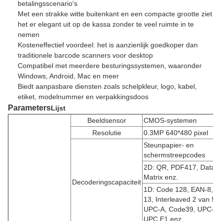
betalingsscenario's
Met een strakke witte buitenkant en een compacte grootte ziet
het er elegant uit op de kassa zonder te veel ruimte in te
nemen
Kosteneffectief voordeel: het is aanzienlijk goedkoper dan
traditionele barcode scanners voor desktop
Compatibel met meerdere besturingssystemen, waaronder
Windows, Android, Mac en meer
Biedt aanpasbare diensten zoals schelpkleur, logo, kabel,
etiket, modelnummer en verpakkingsdoos
Parameters
Lijst
Beeldsensor
CMOS-systemen
Resolutie
0.3MP 640*480 pixel
Steunpapier- en
schermstreepcodes
2D: QR, PDF417, Data
Matrix enz.
Decoderingscapaciteit
1D:
Code 128, EAN-8, E
13, Interleaved 2 van 5,
UPC-A, Code39, UPC-E0
UPC E1 enz.