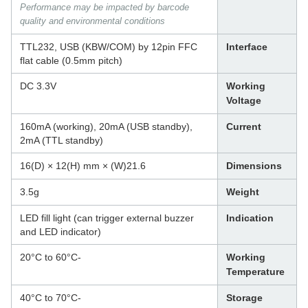
Performance may be impacted by barcode
quality and environmental conditions
TTL232, USB (KBW/COM) by 12pin FFC
Interface
flat cable (0.5mm pitch)
DC 3.3V
Working
Voltage
160mA (working), 20mA (USB standby),
Current
2mA (TTL standby)
21.6(W) × 16(D) × 12(H) mm
Dimensions
3.5g
Weight
LED fill light (can trigger external buzzer
Indication
and LED indicator)
-20°C to 60°C
Working
Temperature
-40°C to 70°C
Storage