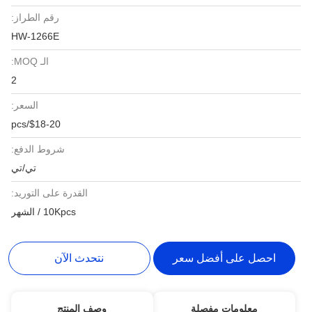
رقم الطراز:
HW-1266E
الـ MOQ:
2
السعر:
$18-20/pcs
شروط الدفع:
تي/تي
القدرة على التوريد:
10Kpcs / الشهر
احصل على أفضل سعر
نتحدث الآن
معلومات مفصلة
وصف المنتج