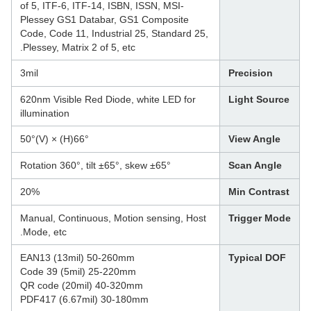
of 5, ITF-6, ITF-14, ISBN, ISSN, MSI-
Plessey GS1 Databar, GS1 Composite
Code, Code 11, Industrial 25, Standard 25,
Plessey, Matrix 2 of 5, etc.
3mil
Precision
620nm Visible Red Diode, white LED for
Light Source
illumination
66°(H) × 50°(V)
View Angle
Rotation 360°, tilt ±65°, skew ±65°
Scan Angle
20%
Min Contrast
Manual, Continuous, Motion sensing, Host
Trigger Mode
Mode, etc.
EAN13 (13mil) 50-260mm
Typical DOF
Code 39 (5mil) 25-220mm
QR code (20mil) 40-320mm
PDF417 (6.67mil) 30-180mm