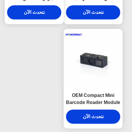
1D لقارئ رمز الاستجابة
USB لمتاجر التجزئة
السريعة بدقة 0.3 ميجابكسل
نتحدث الآن
نتحدث الآن
OEM Compact Mini
Barcode Reader Module
UART 3.3V إمدادات
6.8mm سمك
نتحدث الآن