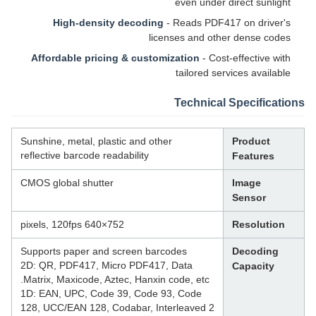
even under direct sunlight
High-density decoding
- Reads PDF417 on driver's
licenses and other dense codes
Affordable pricing & customization
- Cost-effective with
tailored services available
Technical Specifications
Sunshine, metal, plastic and other
Product
reflective barcode readability
Features
CMOS global shutter
Image
Sensor
752×640 pixels, 120fps
Resolution
Supports paper and screen barcodes
Decoding
2D: QR, PDF417, Micro PDF417, Data
Capacity
Matrix, Maxicode, Aztec, Hanxin code, etc.
1D: EAN, UPC, Code 39, Code 93, Code
128, UCC/EAN 128, Codabar, Interleaved 2