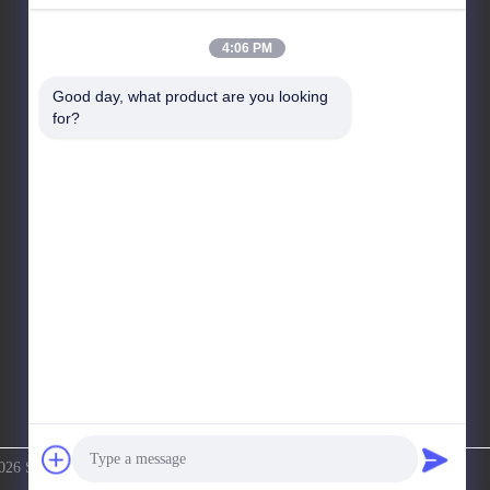
4:06 PM
Alamat Kami
Good day, what product are you looking 
Alamat
for?
Bangunan Kingsino lantai 10, distrik Guangming, kota
Shenzhen, Cina
Telp
86-0755-23284669
026 Shenzhen Honor Way Electronic. Co., Ltd. Semua hak dilindungi.